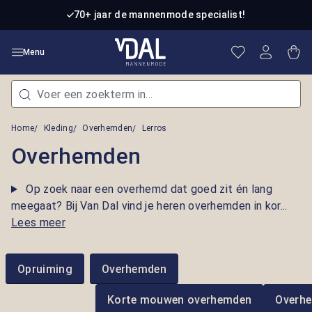
Ga naar de hoofdinhoud
70+ jaar de mannenmode specialist!
Je hebt 0 item
Win
Menu
Home
Kleding
Overhemden
Lerros
Overhemden
Op zoek naar een overhemd dat goed zit én lang
meegaat? Bij Van Dal vind je heren overhemden in kor...
Lees meer
Opruiming
Overhemden
Korte mouwen overhemden
Overh