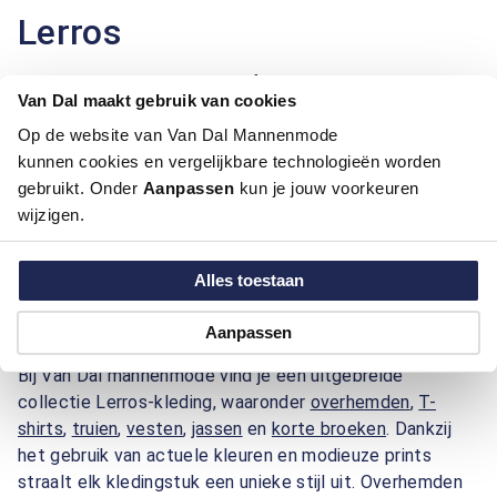
Lerros
Lerros, een Duits modebedrijf met een rijke
Van Dal maakt gebruik van cookies
geschiedenis, staat bekend om zijn tijdloze en
Op de website van Van Dal Mannenmode
betaalbare herenkleding. Het merk richt zich op de
kunnen cookies en vergelijkbare technologieën worden
moderne man met een actieve levensstijl die er graag
gebruikt. Onder
goed uitziet, zowel op het werk als in zijn vrije tijd.
Aanpassen
kun je jouw voorkeuren
wijzigen.
Lerros combineert sportieve ontwerpen met subtiele
details en hoogwaardige materialen, wat resulteert in
kleding die comfort en stijl moeiteloos combineert.
Alles toestaan
Lerros bij Van Dal mannenmode
Aanpassen
Bij Van Dal mannenmode vind je een uitgebreide
collectie Lerros-kleding, waaronder
overhemden
,
T-
shirts
,
truien
,
vesten
,
jassen
en
korte broeken
. Dankzij
het gebruik van actuele kleuren en modieuze prints
straalt elk kledingstuk een unieke stijl uit. Overhemden