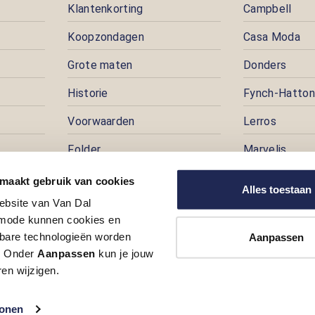
Klantenkorting
Campbell
Koopzondagen
Casa Moda
Grote maten
Donders
Historie
Fynch-Hatton
Voorwaarden
Lerros
Folder
Marvelis
Pers
Pioneer
 maakt gebruik van cookies
Alles toestaan
ebsite van Van Dal
Prijspuzzel
ode kunnen cookies en
Vacatures
kbare technologieën worden
Aanpassen
t. Onder
Aanpassen
kun je jouw
en wijzigen.
tonen