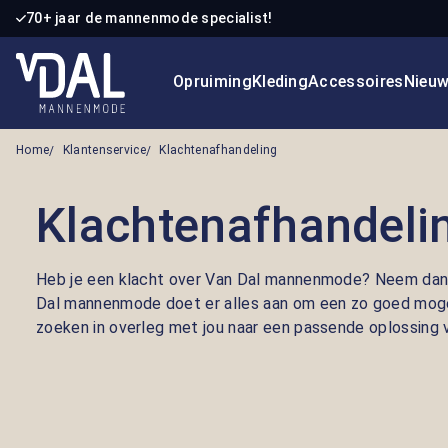
70+ jaar de mannenmode specialist!
 naar de hoofdinhoud
Ga naar de zoekopdracht
Ga naar de hoofdnavigatie
Opruiming
Kleding
Accessoires
Nieu
Home
Klantenservice
Klachtenafhandeling
Klachtenafhandeli
Heb je een klacht over Van Dal mannenmode? Neem dan
Dal mannenmode doet er alles aan om een zo goed mogeli
zoeken in overleg met jou naar een passende oplossing v