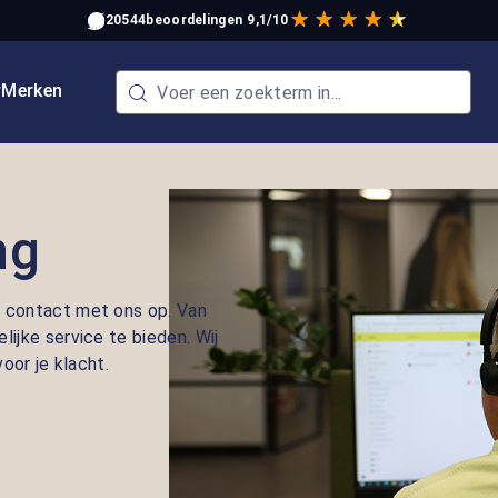
20544
beoordelingen
9,1/10
w
Merken
ng
 contact met ons op. Van
jke service te bieden. Wij
oor je klacht.