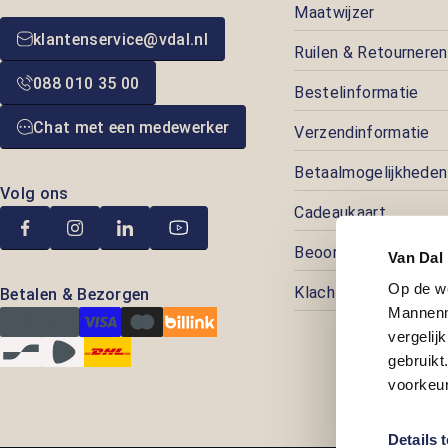
Maatwijzer
klantenservice@vdal.nl
Ruilen & Retourneren
088 010 35 00
Bestelinformatie
Chat met een medewerker
Verzendinformatie
Betaalmogelijkheden
Volg ons
Cadeaukaart
Beoordelingen
Van Dal
Op de w
Klachtenafhandeling
Betalen & Bezorgen
Mannenm
vergelij
gebruik
voorkeur
Details 