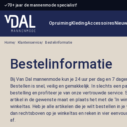
70+ jaar de mannenmode specialist!
 naar de hoofdinhoud
Ga naar de zoekopdracht
Ga naar de hoofdnavigatie
Opruiming
Kleding
Accessoires
Nieu
Home
Klantenservice
Bestelinformatie
Bestelinformatie
Bij Van Dal mannenmode kun je 24 uur per dag en 7 dage
Bestellen is snel, veilig en gemakkelijk. In slechts een p
bestelling en profiteer je van onze vertrouwde service
artikel in de gewenste maat en plaats het met de ‘In win
winkeltas. Heb je alle artikelen die je wilt bestellen in j
dan rechtsboven op je winkeltas en reken in vier eenvou
af.