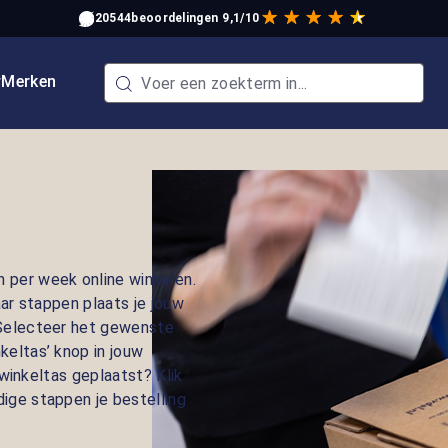
20544
beoordelingen
9,1/10
w
Merken
n per week online winkelen.
aar stappen plaats je jouw
. Selecteer het gewenste
keltas’ knop in jouw
e winkeltas geplaatst? Klik
dige stappen je bestelling