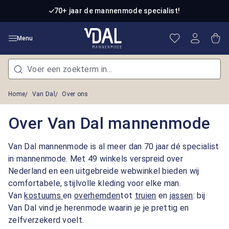
Ga naar de hoofdinhoud
70+ jaar de mannenmode specialist!
Je hebt 0 item
Win
Menu
Home
Van Dal
Over ons
Over Van Dal mannenmode
Van Dal mannenmode is al meer dan 70 jaar dé specialist
in mannenmode. Met 49 winkels verspreid over
Nederland en een uitgebreide webwinkel bieden wij
comfortabele, stijlvolle kleding voor elke man.
Van
kostuums
en
overhemden
tot
truien
en
jassen
: bij
Van Dal vind je herenmode waarin je je prettig en
zelfverzekerd voelt.