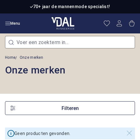
Ga naar de hoofdinhoud
70+ jaar de mannenmode specialist!
Je hebt 0 item
Win
Menu
Home
Onze merken
Onze merken
Filteren
Geen producten gevonden.