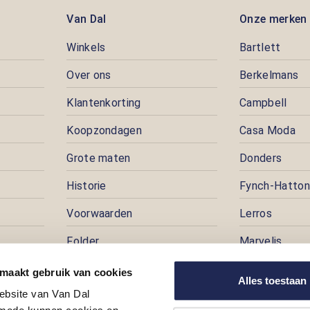
Van Dal
Onze merken
Winkels
Bartlett
Over ons
Berkelmans
Klantenkorting
Campbell
Koopzondagen
Casa Moda
Grote maten
Donders
Historie
Fynch-Hatton
Voorwaarden
Lerros
Folder
Marvelis
Pers
Pioneer
 maakt gebruik van cookies
Alles toestaan
ebsite van Van Dal
Prijspuzzel