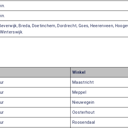
in.
in.
Beverwijk, Breda, Doetinchem, Dordrecht, Goes, Heerenveen, Hooge
Winterswijk.
Winkel
uur
Maastricht
uur
Meppel
uur
Nieuwegein
uur
Oosterhout
uur
Roosendaal