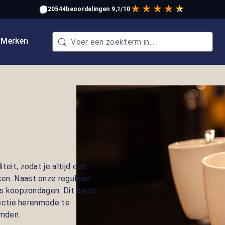
20544
beoordelingen
9,1/10
w
Merken
eit, zodat je altijd een
en. Naast onze reguliere
ns koopzondagen. Dit biedt
lectie herenmode te
emden.