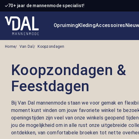
70+ jaar de mannenmode specialist!
 naar de hoofdinhoud
Ga naar de zoekopdracht
Ga naar de hoofdnavigatie
Opruiming
Kleding
Accessoires
Nieu
Home
Van Dal
Koopzondagen
Koopzondagen &
Feestdagen
Bij Van Dal mannenmode staan we voor gemak en flexibilit
moment kunt vinden om jouw favoriete winkel te bezoek
openingstijden zijn veel van onze winkels geopend tijde
jou de mogelijkheid om in alle rust onze uitgebreide col
ontdekken, van comfortabele broeken tot nette overh