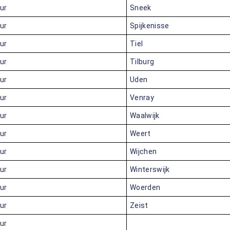
uur
Sneek
uur
Spijkenisse
uur
Tiel
uur
Tilburg
uur
Uden
uur
Venray
uur
Waalwijk
uur
Weert
uur
Wijchen
uur
Winterswijk
uur
Woerden
uur
Zeist
uur