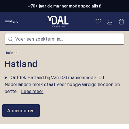
Ga naar de hoofdinhoud
70+ jaar de mannenmode specialist!
Je hebt 0 item
Win
Menu
Hatland
Hatland
Ontdek Hatland bij Van Dal mannenmode. Dit
Nederlandse merk staat voor hoogwaardige hoeden en
pette...
Lees meer
Accessoires