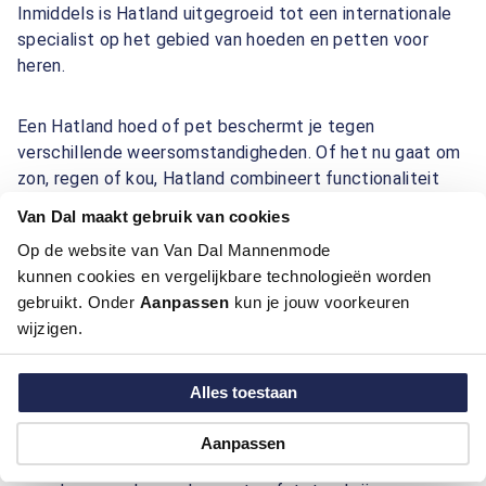
Inmiddels is Hatland uitgegroeid tot een internationale
specialist op het gebied van hoeden en petten voor
heren.
Een Hatland hoed of pet beschermt je tegen
verschillende weersomstandigheden. Of het nu gaat om
zon, regen of kou, Hatland combineert functionaliteit
met een verzorgde uitstraling. Daarnaast vormen hoeden
Van Dal maakt gebruik van cookies
en petten een belangrijk accessoire waarmee je jouw
Op de website van Van Dal Mannenmode
persoonlijke stijl kunt laten zien.
kunnen cookies en vergelijkbare technologieën worden
gebruikt. Onder
Aanpassen
kun je jouw voorkeuren
Hatland bij Van Dal mannenmode
wijzigen.
Bij Van Dal mannenmode vind je een ruime collectie
Hatland hoeden en petten. De collectie bestaat uit
Alles toestaan
modellen die zijn gemaakt van hoogwaardige materialen
zoals linnen, scheerwol, leer en katoen. Veel modellen
Aanpassen
zijn bovendien voorzien van Gore-Tex technologie,