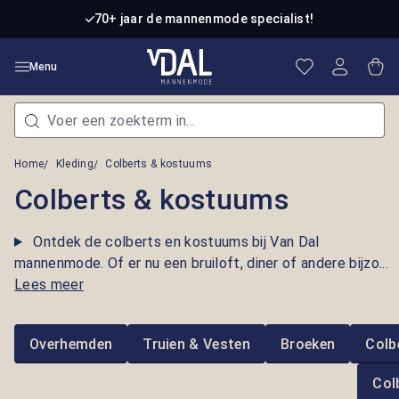
Ga naar de hoofdinhoud
70+ jaar de mannenmode specialist!
Je hebt 0 item
Win
Menu
Home
Kleding
Colberts & kostuums
Colberts & kostuums
Ontdek de colberts en kostuums bij Van Dal
mannenmode. Of er nu een bruiloft, diner of andere bijzo...
Lees meer
Overhemden
Truien & Vesten
Broeken
Colb
Col