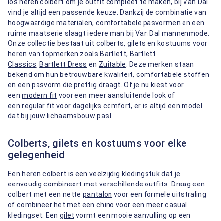
los heren colbert om je outfit compleet te maken, bij Van Dal
vind je altijd een passende keuze. Dankzij de combinatie van
hoogwaardige materialen, comfortabele pasvormen en een
ruime maatserie slaagt iedere man bij Van Dal mannenmode.
Onze collectie bestaat uit colberts, gilets en kostuums voor
heren van topmerken zoals
Bartlett
,
Bartlett
Classics
,
Bartlett Dress
en
Zuitable
. Deze merken staan
bekend om hun betrouwbare kwaliteit, comfortabele stoffen
en een pasvorm die prettig draagt. Of je nu kiest voor
een
modern fit
voor een meer aansluitende look of
een
regular fit
voor dagelijks comfort, er is altijd een model
dat bij jouw lichaamsbouw past.
Colberts, gilets en kostuums voor elke
gelegenheid
Een heren colbert is een veelzijdig kledingstuk dat je
eenvoudig combineert met verschillende outfits. Draag een
colbert met een nette
pantalon
voor een formele uitstraling
of combineer het met een
chino
voor een meer casual
kledingset. Een
gilet
vormt een mooie aanvulling op een