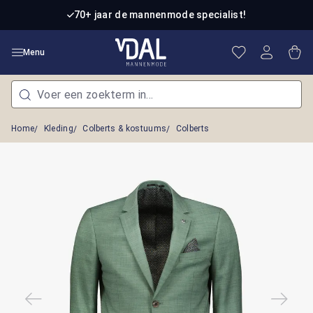
Ga naar de hoofdinhoud
70+ jaar de mannenmode specialist!
Je hebt 0 item
Win
Menu
Home
Kleding
Colberts & kostuums
Colberts
Afbeeldingengalerij overslaan