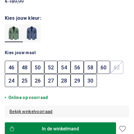
€ 189,99
Kies jouw kleur:
Kies jouw maat
46
48
50
52
54
56
58
60
62
(Deze op
24
25
26
27
28
29
30
Online op voorraad
Bekijk winkelvoorraad
In de winkelmand