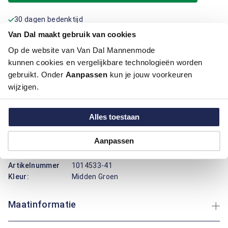
30 dagen bedenktijd
Prettig & Veilig achteraf betalen
Van Dal maakt gebruik van cookies
Al meer dan 70 jaar mannenmode specialist
Op de website van Van Dal Mannenmode
Heb je een vraag over dit product?
kunnen cookies en vergelijkbare technologieën worden
gebruikt. Onder
Aanpassen
kun je jouw voorkeuren
Chat met een medewerker
wijzigen.
Neem contact op via de e-mail
Alles toestaan
Productinformatie
Aanpassen
Artikelnummer
1014533-41
Kleur:
Midden Groen
Maatinformatie