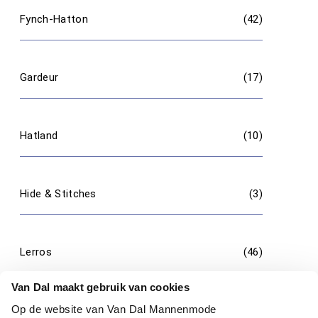
Fynch-Hatton
(42)
Gardeur
(17)
Hatland
(10)
Hide & Stitches
(3)
Lerros
(46)
Van Dal maakt gebruik van cookies
Op de website van Van Dal Mannenmode
Marvelis
(58)