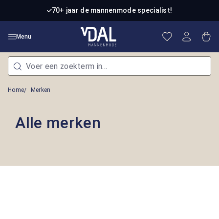
Ga naar de hoofdinhoud
70+ jaar de mannenmode specialist!
Je hebt 0 item
Win
Menu
Home
Merken
Alle merken