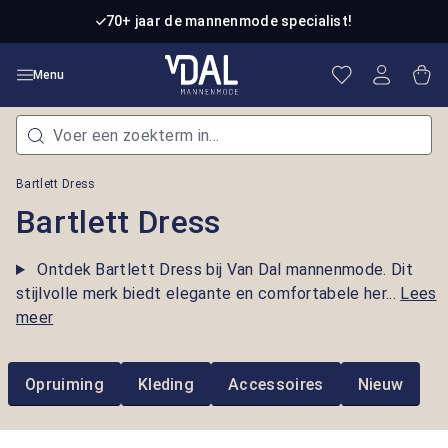
Ga naar de hoofdinhoud
70+ jaar de mannenmode specialist!
Je hebt 0 item
Win
Menu
Bartlett Dress
Bartlett Dress
Ontdek Bartlett Dress bij Van Dal mannenmode. Dit
stijlvolle merk biedt elegante en comfortabele her...
Lees
meer
Opruiming
Kleding
Accessoires
Nieuw