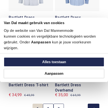
Bartlett Dress
Bartlett Dress
Overhemd
Overhemd
Van Dal maakt gebruik van cookies
€ 59,99
€ 69,99
Op de website van Van Dal Mannenmode
kunnen cookies en vergelijkbare technologieën worden
-30%
-50%
gebruikt. Onder
Aanpassen
kun je jouw voorkeuren
wijzigen.
Alles toestaan
Aanpassen
Bartlett Dress T-shirt
Bartlett Dress
Overhemd
€ 34,99
€ 35,00
€ 49,99
€ 69,99