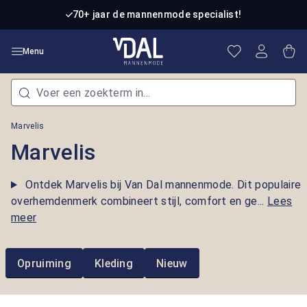
Ga naar de hoofdinhoud
70+ jaar de mannenmode specialist!
Je hebt 0 item
Win
Menu
Marvelis
Marvelis
Ontdek Marvelis bij Van Dal mannenmode. Dit populaire
overhemdenmerk combineert stijl, comfort en ge...
Lees
meer
Opruiming
Kleding
Nieuw