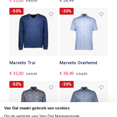
€ 35,00
€ 59,99
€ 69,99
-50%
-30%
Marvelis Trui
Marvelis Overhemd
€ 35,00
€ 38,49
€ 69,99
€ 54,99
-50%
-30%
Van Dal maakt gebruik van cookies
Op de website van Van Dal Mannenmode