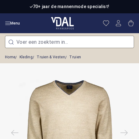
Ga naar de hoofdinhoud
70+ jaar de mannenmode specialist!
Je hebt 0 item
Win
Menu
Home
Kleding
Truien & Vesten
Truien
Afbeeldingengalerij overslaan