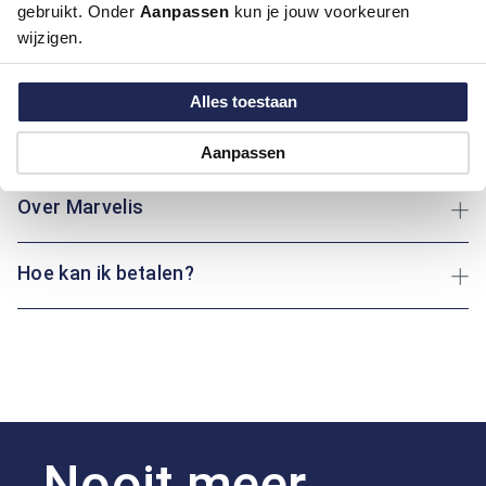
Kleur:
Beige / Khaki
gebruikt. Onder
Aanpassen
kun je jouw voorkeuren
Materiaal:
100% Katoen
wijzigen.
Pasvorm:
Casual Fit
Motief:
Uni motief
Alles toestaan
Maatinformatie
Aanpassen
Over Marvelis
Hoe kan ik betalen?
Nooit meer