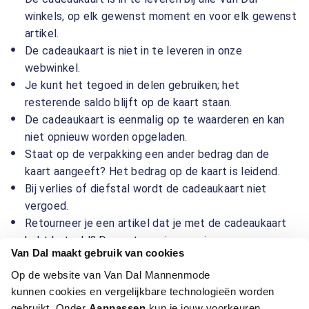
winkels, op elk gewenst moment en voor elk gewenst
artikel.
De cadeaukaart is niet in te leveren in onze
webwinkel.
Je kunt het tegoed in delen gebruiken; het
resterende saldo blijft op de kaart staan.
De cadeaukaart is eenmalig op te waarderen en kan
niet opnieuw worden opgeladen.
Staat op de verpakking een ander bedrag dan de
kaart aangeeft? Het bedrag op de kaart is leidend.
Bij verlies of diefstal wordt de cadeaukaart niet
vergoed.
Retourneer je een artikel dat je met de cadeaukaart
hebt betaald? Dan ontvang je een nieuwe
Van Dal maakt gebruik van cookies
cadeaukaart ter waarde van het retourbedrag.
Op de website van Van Dal Mannenmode
kunnen cookies en vergelijkbare technologieën worden
Vragen over de cadeaukaart?
gebruikt. Onder
Aanpassen
kun je jouw voorkeuren