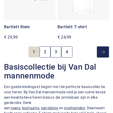
Bartlett Riem
Bartlett T-shirt
€ 29,99
€ 24,99
1
2
3
4
Pagina
Pagina
Pagina
Pagina
Basiscollectie bij Van Dal
mannenmode
Een goede kledingset begint met de perfecte basiscollectie
voor heren. Bij Van Dal mannenmode vind je een ruime keuze
aan kwalitatieve heren basics die onmisbaar zijn in elke
garderobe. Denk
aan
jeans
,
kostuums
,
pantalons
en
overhemden
. Daarnaast