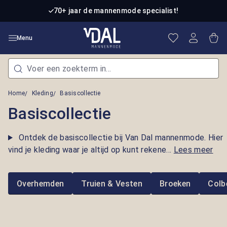
Ga naar de hoofdinhoud
70+ jaar de mannenmode specialist!
Je hebt 0 item
Win
Menu
Home
Kleding
Basiscollectie
Basiscollectie
Ontdek de basiscollectie bij Van Dal mannenmode. Hier
vind je kleding waar je altijd op kunt rekene...
Lees meer
Overhemden
Truien & Vesten
Broeken
Colb