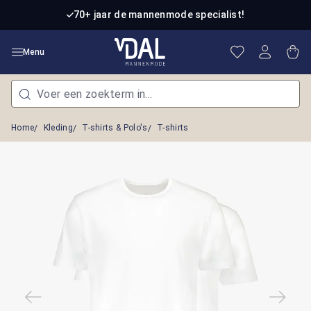
Ga naar de hoofdinhoud
70+ jaar de mannenmode specialist!
Je hebt 0 item
Win
Menu
Home
Kleding
T-shirts & Polo's
T-shirts
Afbeeldingengalerij overslaan