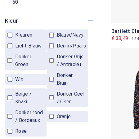
50
Kleur
Bartlett C
Kleuren
Blauw/Navy
€ 38,49
€ 54
Licht Blauw
Denim/Paars
Donker
Donker Grijs
Groen
/ Antraciet
Donker
Wit
Bruin
Beige /
Donker Geel
Khaki
/ Oker
Donker rood
Oranje
/ Bordeaux
Rose