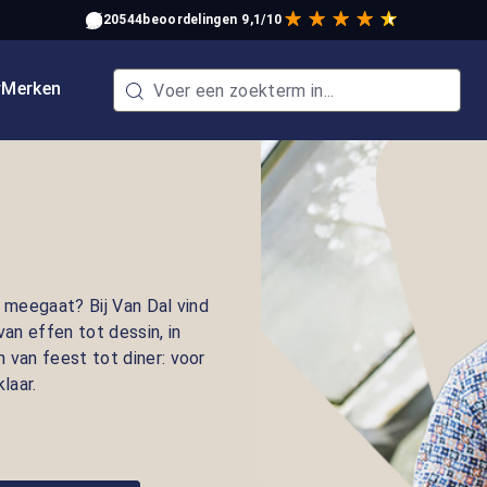
20544
beoordelingen
9,1/10
w
Merken
 meegaat? Bij Van Dal vind
an effen tot dessin, in
van feest tot diner: voor
laar.