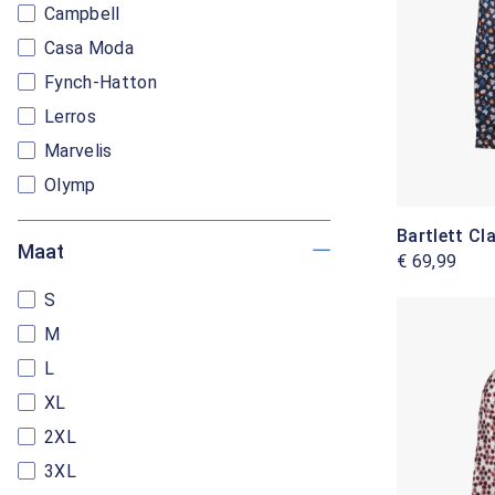
Campbell
Casa Moda
Fynch-Hatton
Lerros
Marvelis
Olymp
Bartlett C
Maat
€ 69,99
S
M
L
XL
2XL
3XL