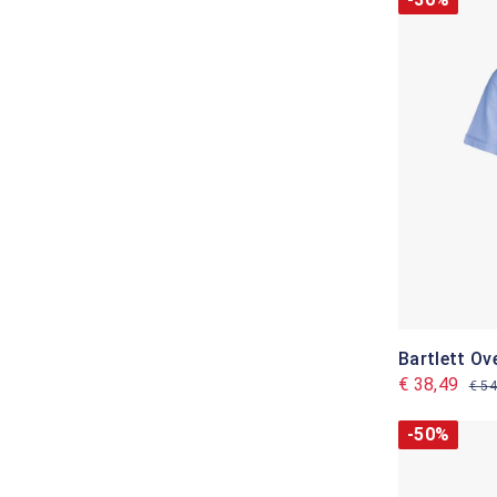
Bartlett O
€ 38,49
€ 54
-50%