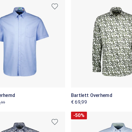
verhemd
Bartlett Overhemd
€ 69,99
,99
-50%