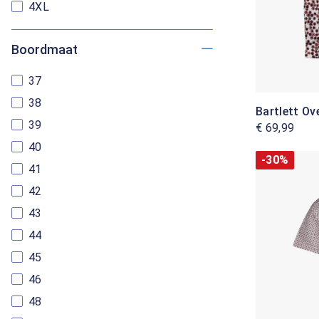
4XL
Boordmaat
37
38
Bartlett O
39
€ 69,99
40
-30%
41
42
43
44
45
46
48