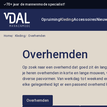
70+ jaar de mannenmode specialist!
 naar de hoofdinhoud
Ga naar de zoekopdracht
Ga naar de hoofdnavigatie
Opruiming
Kleding
Accessoires
Nieu
Home
Kleding
Overhemden
Overhemden
Op zoek naar een overhemd dat goed zit én lang
je
heren overhemden
in korte en lange mouwen, v
diverse pasvormen. Van werkdag tot weekend en 
elke gelegenheid ligt er een passend overhemd k
Overhemden