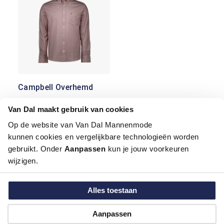
Campbell Overhemd
€ 45,00
Van Dal maakt gebruik van cookies
€ 89,99
Op de website van Van Dal Mannenmode
kunnen cookies en vergelijkbare technologieën worden
gebruikt. Onder
Aanpassen
kun je jouw voorkeuren
Campbell
wijzigen.
Campbell is een merk dat mannen inspireert om volop
van het leven te genieten. Het combineert comfort met
Alles toestaan
een frisse, modieuze uitstraling, zodat je er altijd goed
uitziet en je prettig voelt in je kleding. Elk seizoen
Aanpassen