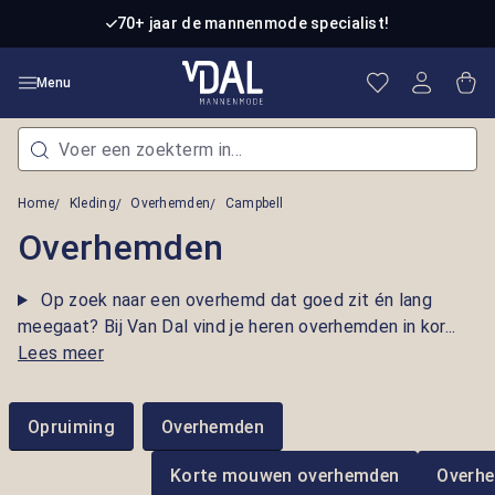
Ga naar de hoofdinhoud
70+ jaar de mannenmode specialist!
Je hebt 0 item
Win
Menu
Home
Kleding
Overhemden
Campbell
Overhemden
Op zoek naar een overhemd dat goed zit én lang
meegaat? Bij Van Dal vind je heren overhemden in kor...
Lees meer
Opruiming
Overhemden
Korte mouwen overhemden
Overh