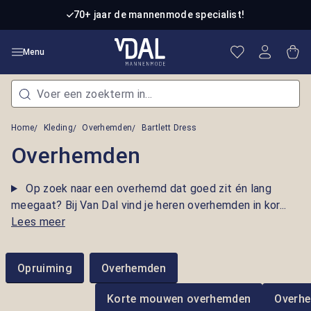
Ga naar de hoofdinhoud
70+ jaar de mannenmode specialist!
Je hebt 0 item
Win
Menu
Home
Kleding
Overhemden
Bartlett Dress
Overhemden
Op zoek naar een overhemd dat goed zit én lang
meegaat? Bij Van Dal vind je heren overhemden in kor...
Lees meer
Opruiming
Overhemden
Korte mouwen overhemden
Overh