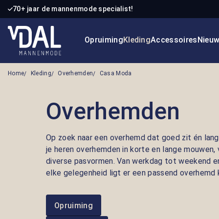
70+ jaar de mannenmode specialist!
 naar de hoofdinhoud
Ga naar de zoekopdracht
Ga naar de hoofdnavigatie
Opruiming
Kleding
Accessoires
Nieu
Home
Kleding
Overhemden
Casa Moda
Overhemden
Op zoek naar een overhemd dat goed zit én lang
je
heren overhemden
in korte en lange mouwen, v
diverse pasvormen. Van werkdag tot weekend en 
elke gelegenheid ligt er een passend overhemd k
Opruiming