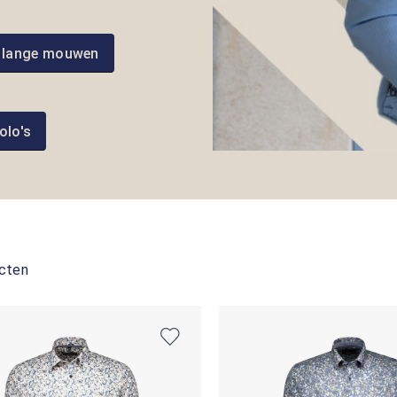
 lange mouwen
olo's
cten