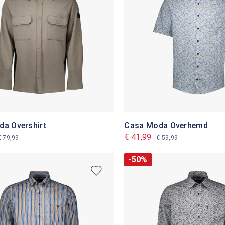
a Overshirt
Casa Moda Overhemd
€ 41,99
€ 79,99
€ 59,99
-50%