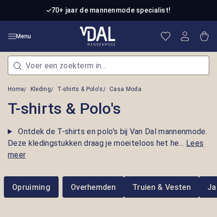
Ga naar de hoofdinhoud
70+ jaar de mannenmode specialist!
Je hebt 0 item
Win
Menu
Home
Kleding
T-shirts & Polo's
Casa Moda
T-shirts & Polo's
Ontdek de T-shirts en polo’s bij Van Dal mannenmode.
Deze kledingstukken draag je moeiteloos het he...
Lees
meer
Opruiming
Overhemden
Truien & Vesten
Ja