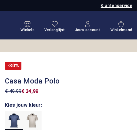
Klantenservice
Je hebt 0 items op je verlanglijstje
Winkel
Winkels
Verlanglijst
Jouw account
Winkelmand
-30%
Casa Moda Polo
€ 49,99
€ 34,99
Kies jouw kleur: