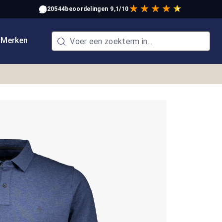
20544
beoordelingen
9,1/10
w
Merken