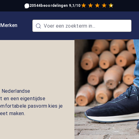
20544
beoordelingen
9,1/10
w
Merken
t Nederlandse
 en een eigentijdse
 comfortabele pasvorm kies je
leet maken.