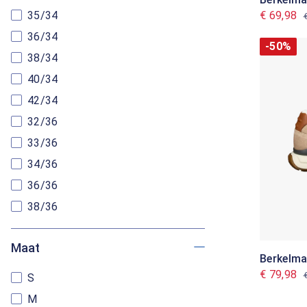
€ 69,98
35/34
36/34
-50%
38/34
40/34
42/34
32/36
33/36
34/36
36/36
38/36
Maat
Berkelm
€ 79,98
S
M