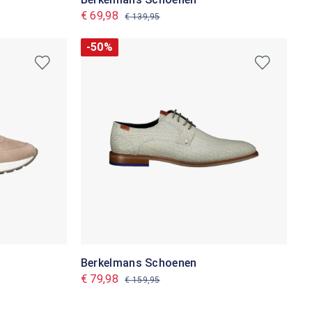
€ 69,98
€ 139,95
-50%
Berkelmans Schoenen
€ 79,98
€ 159,95