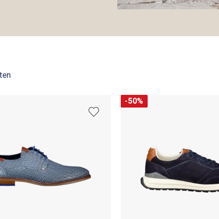
ten
-50%