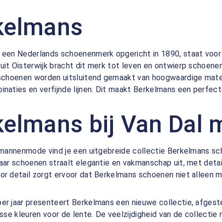
kelmans
 een Nederlands schoenenmerk opgericht in 1890, staat voor k
uit Oisterwijk bracht dit merk tot leven en ontwierp schoenen
 schoenen worden uitsluitend gemaakt van hoogwaardige mater
naties en verfijnde lijnen. Dit maakt Berkelmans een perfecte
kelmans bij Van Da
 mannenmode vind je een uitgebreide collectie Berkelmans s
paar schoenen straalt elegantie en vakmanschap uit, met det
or detail zorgt ervoor dat Berkelmans schoenen niet alleen m
er jaar presenteert Berkelmans een nieuwe collectie, afges
risse kleuren voor de lente. De veelzijdigheid van de collec