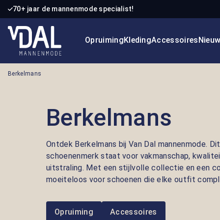
70+ jaar de mannenmode specialist!
 naar de hoofdinhoud
Ga naar de zoekopdracht
Ga naar de hoofdnavigatie
Opruiming
Kleding
Accessoires
Nieu
Berkelmans
Berkelmans
Ontdek Berkelmans bij Van Dal mannenmode. Di
schoenenmerk staat voor vakmanschap, kwaliteit
uitstraling. Met een stijlvolle collectie en een
moeiteloos voor schoenen die elke outfit comp
Opruiming
Accessoires