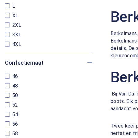
L
Ber
XL
2XL
Berkelmans,
3XL
Berkelmans 
4XL
details. De
kleurencombi
Confectiemaat
Ber
46
48
Bij Van Dal
50
boots. Elk 
52
aandacht vo
54
56
Twee keer p
herfst en f
58