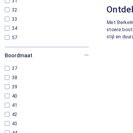
31
Ontde
32
33
Met Berkelm
34
stoere boot
stijl en du
57
Boordmaat
37
38
39
40
41
42
43
44