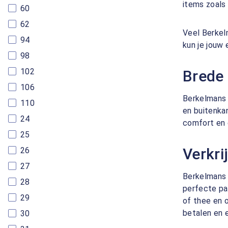
items zoals 
60
62
Veel Berkelm
94
kun je jouw
98
102
Brede
106
Berkelmans 
110
en buitenka
24
comfort en 
25
Verkri
26
27
Berkelmans s
28
perfecte pa
29
of thee en o
betalen en 
30