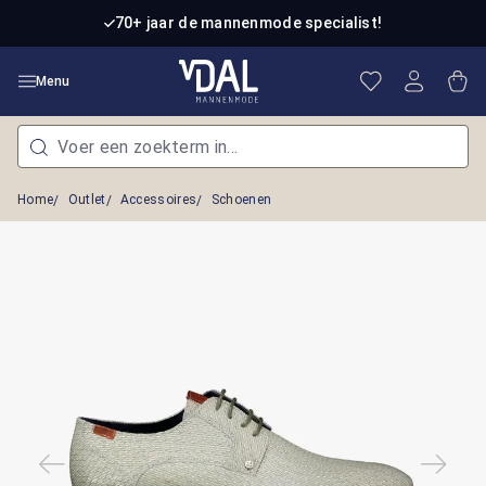
Ga naar de hoofdinhoud
70+ jaar de mannenmode specialist!
Je hebt 0 item
Win
Menu
Home
Outlet
Accessoires
Schoenen
Afbeeldingengalerij overslaan