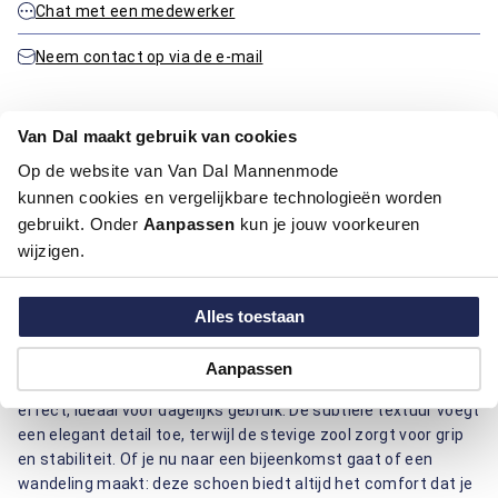
Chat met een medewerker
Neem contact op via de e-mail
Van Dal maakt gebruik van cookies
Productinformatie
Op de website van Van Dal Mannenmode
kunnen cookies en vergelijkbare technologieën worden
Artikelnummer
1016375-42
gebruikt. Onder
Aanpassen
kun je jouw voorkeuren
Kleur:
Licht Groen
wijzigen.
Materiaal:
100% Leder
Deze schoen van Berkelmans is een uitstekende keuze voor
Alles toestaan
comfort en stijl. Gemaakt van hoogwaardig leder, biedt deze
schoen duurzaamheid en een luxueuze uitstraling. Het leder
Aanpassen
ontwerp zorgt voor een stevige pasvorm en een ademend
effect, ideaal voor dagelijks gebruik. De subtiele textuur voegt
een elegant detail toe, terwijl de stevige zool zorgt voor grip
en stabiliteit. Of je nu naar een bijeenkomst gaat of een
wandeling maakt: deze schoen biedt altijd het comfort dat je