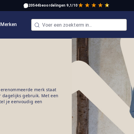
20544
beoordelingen
9,1/10
w
Merken
gerenommeerde merk staat
oor dagelijks gebruik. Met een
tel je eenvoudig een