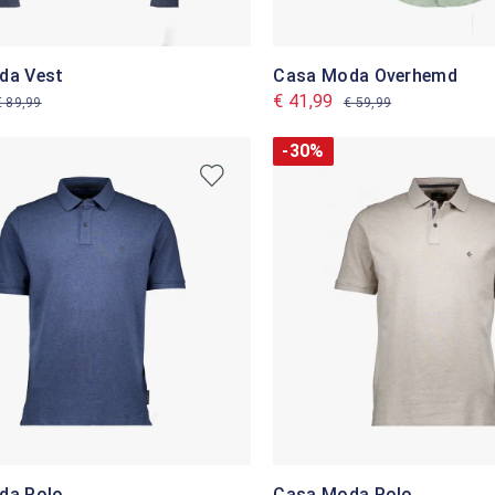
da Vest
Casa Moda Overhemd
€ 41,99
€ 89,99
€ 59,99
-30%
da Polo
Casa Moda Polo