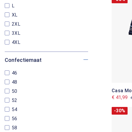
L
XL
2XL
3XL
4XL
Confectiemaat
46
48
Casa Mo
50
€ 41,99
52
54
-30%
56
58