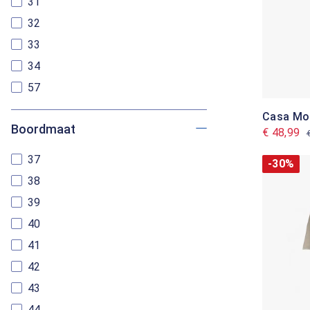
31
32
33
34
57
Casa Mo
Boordmaat
€ 48,99
37
-30%
38
39
40
41
42
43
44