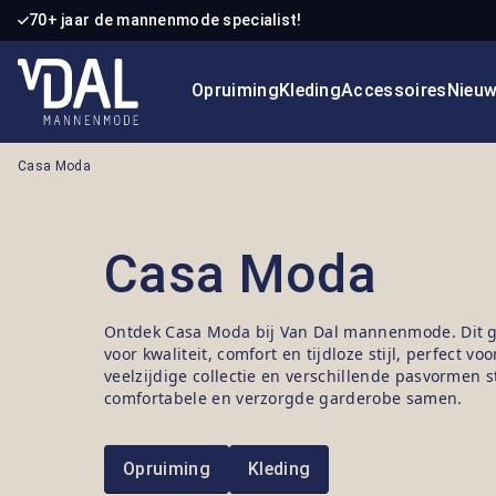
70+ jaar de mannenmode specialist!
 naar de hoofdinhoud
Ga naar de zoekopdracht
Ga naar de hoofdnavigatie
Opruiming
Kleding
Accessoires
Nieu
Casa Moda
Casa Moda
Ontdek Casa Moda bij Van Dal mannenmode. Dit 
voor kwaliteit, comfort en tijdloze stijl, perfect v
veelzijdige collectie en verschillende pasvormen s
comfortabele en verzorgde garderobe samen.
Opruiming
Kleding