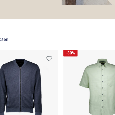
cten
-30%