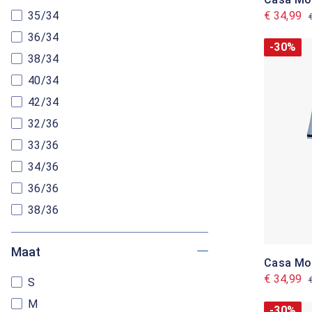
€ 34,99
35/34
36/34
-30%
38/34
40/34
42/34
32/36
33/36
34/36
36/36
38/36
Maat
Casa Mo
€ 34,99
S
M
-30%