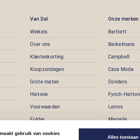
Van Dal
Onze merken
Winkels
Bartlett
Over ons
Berkelmans
Klantenkorting
Campbell
Koopzondagen
Casa Moda
Grote maten
Donders
Historie
Fynch-Hatton
Voorwaarden
Lerros
Folder
Marvelis
Pers
Pioneer
 maakt gebruik van cookies
Alles toestaan