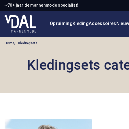
70+ jaar de mannenmode specialist!
 naar de hoofdinhoud
Ga naar de zoekopdracht
Ga naar de hoofdnavigatie
Opruiming
Kleding
Accessoires
Nieu
Home
Kledingsets
Kledingsets cat