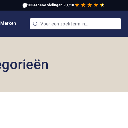
20544
beoordelingen
9,1/10
w
Merken
egorieën