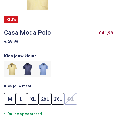
-30%
Casa Moda Polo
€ 41,99
€ 59,99
Kies jouw kleur:
Kies jouw maat
M
L
XL
2XL
3XL
4XL
(Deze optie is momenteel
Online op voorraad