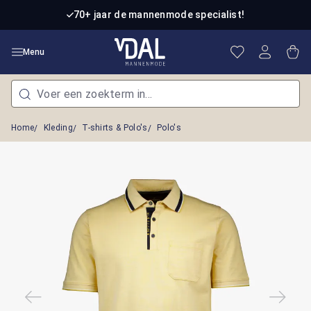
Ga naar de hoofdinhoud
70+ jaar de mannenmode specialist!
Je hebt 0 item
Win
Menu
Home
Kleding
T-shirts & Polo's
Polo's
Afbeeldingengalerij overslaan