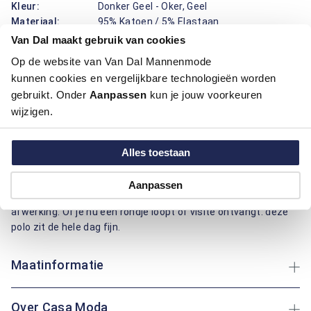
Kleur:
Donker Geel - Oker, Geel
Materiaal:
95% Katoen / 5% Elastaan
Pasvorm:
Comfort Fit
Van Dal maakt gebruik van cookies
Motief:
Uni motief
Op de website van Van Dal Mannenmode
kunnen cookies en vergelijkbare technologieën worden
Deze polo van Casa Moda draagt prettig en ziet er verzorgd
gebruikt. Onder
Aanpassen
kun je jouw voorkeuren
uit. De comfort fit pasvorm geeft ruimte bij schouders en
wijzigen.
taille, zodat je vrij kan bewegen tijdens een dag onderweg. De
combinatie van katoen en elastaan voelt zacht aan, ademt
goed en rekt licht mee, waardoor de polo mooi in vorm blijft en
Alles toestaan
makkelijk aantrekt. Het effen motief oogt rustig en
combineert eenvoudig, terwijl de contrasterende kraagrand,
Aanpassen
de knoopsluiting en het borstzakje zorgen voor een nette
afwerking. Of je nu een rondje loopt of visite ontvangt: deze
polo zit de hele dag fijn.
Maatinformatie
Over Casa Moda