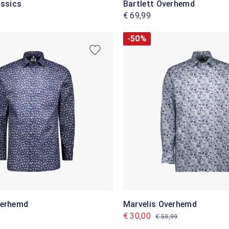
assics
Bartlett Overhemd
€ 69,99
-50%
verhemd
Marvelis Overhemd
€ 30,00
€ 59,99