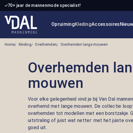
70+ jaar de mannenmode specialist!
 naar de hoofdinhoud
Ga naar de zoekopdracht
Ga naar de hoofdnavigatie
Opruiming
Kleding
Accessoires
Nieu
Home
Kleding
Overhemden
Overhemden lange mouwen
Overhemden la
mouwen
Voor elke gelegenheid vind je bij Van Dal mann
overhemd met lange mouwen. De collectie loopt u
overhemden tot modellen met een borstzakje. Ga
uitstraling of juist wat netter: met het juiste o
goed uit.