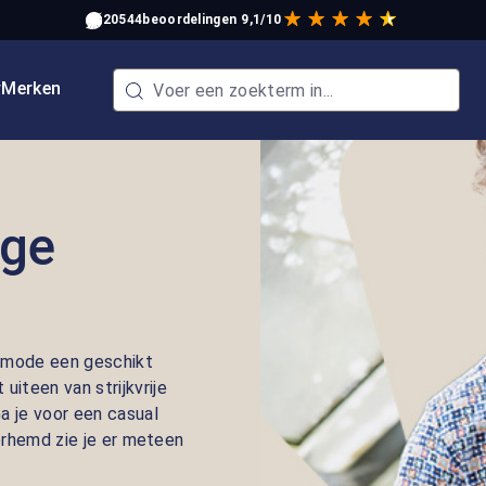
20544
beoordelingen
9,1/10
w
Merken
nge
enmode een geschikt
iteen van strijkvrije
 je voor een casual
verhemd zie je er meteen