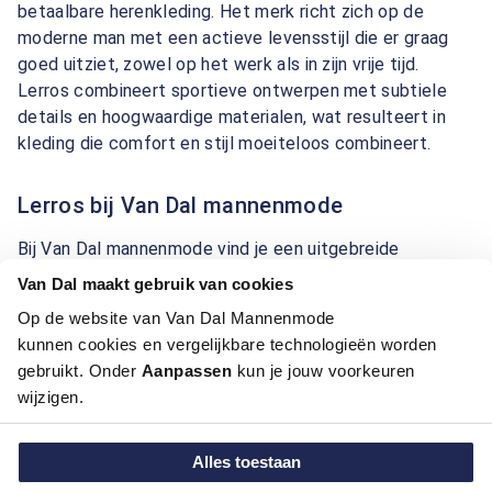
betaalbare herenkleding. Het merk richt zich op de
moderne man met een actieve levensstijl die er graag
goed uitziet, zowel op het werk als in zijn vrije tijd.
Lerros combineert sportieve ontwerpen met subtiele
details en hoogwaardige materialen, wat resulteert in
kleding die comfort en stijl moeiteloos combineert.
Lerros bij Van Dal mannenmode
Bij Van Dal mannenmode vind je een uitgebreide
collectie Lerros-kleding, waaronder
overhemden
,
T-
Van Dal maakt gebruik van cookies
shirts
,
truien
,
vesten
,
jassen
en
korte broeken
. Dankzij
Op de website van Van Dal Mannenmode
het gebruik van actuele kleuren en modieuze prints
kunnen cookies en vergelijkbare technologieën worden
straalt elk kledingstuk een unieke stijl uit. Overhemden
gebruikt. Onder
Aanpassen
kun je jouw voorkeuren
met subtiele motieven en tops met uitgewerkte details
wijzigen.
zijn kenmerkend voor dit veelzijdige merk.
Alles toestaan
Met de modern fit pasvorm sluit Lerros-kleding mooi