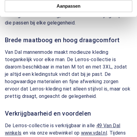
aan op het lichaam, zonder in te leveren op
Aanpassen
draagcomfort. Of je nu kiest voor een casual look of een
meer geklede uitstraling, Lerros biedt veelzijdige opties
die passen bij elke gelegenheid.
Brede maatboog en hoog draagcomfort
Van Dal mannenmode maakt modieuze kleding
toegankelijk voor elke man. De Lerros-collectie is
daarom beschikbaar in maten M tot en met 3XL, zodat
je altijd een kledingstuk vindt dat bij je past. De
hoogwaardige materialen en fijne afwerking zorgen
ervoor dat Lerros-kleding niet alleen stijlvol is, maar ook
prettig draagt, ongeacht de gelegenheid.
Verkrijgbaarheid en voordelen
De Lerros-collectie is verkrijgbaar in alle
49 Van Dal
winkels
en via onze webwinkel op
www.vdal.nl
. Tijdens