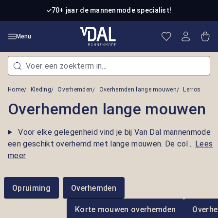
Ga naar de hoofdinhoud
70+ jaar de mannenmode specialist!
Je hebt 0 item
Win
Menu
Home
Kleding
Overhemden
Overhemden lange mouwen
Lerros
Overhemden lange mouwen
Voor elke gelegenheid vind je bij Van Dal mannenmode
een geschikt overhemd met lange mouwen. De col...
Lees
meer
Opruiming
Overhemden
Korte mouwen overhemden
Overh