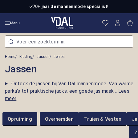
Ga naar de hoofdinhoud
70+ jaar de mannenmode specialist!
Je hebt 0 item
Win
Menu
Home
Kleding
Jassen
Lerros
Jassen
Ontdek de jassen bij Van Dal mannenmode. Van warme
parka’s tot praktische jacks: een goede jas maak...
Lees
meer
Opruiming
Overhemden
Truien & Vesten
Ja
Z