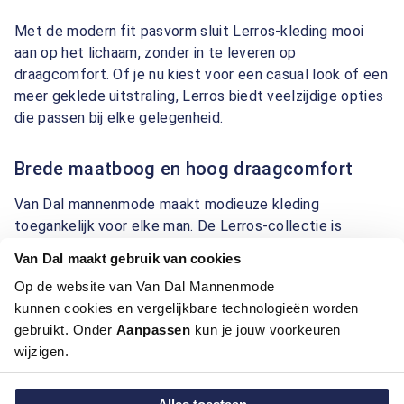
Met de modern fit pasvorm sluit Lerros-kleding mooi
aan op het lichaam, zonder in te leveren op
draagcomfort. Of je nu kiest voor een casual look of een
meer geklede uitstraling, Lerros biedt veelzijdige opties
die passen bij elke gelegenheid.
Brede maatboog en hoog draagcomfort
Van Dal mannenmode maakt modieuze kleding
toegankelijk voor elke man. De Lerros-collectie is
daarom beschikbaar in maten M tot en met 3XL, zodat
Van Dal maakt gebruik van cookies
je altijd een kledingstuk vindt dat bij je past. De
Op de website van Van Dal Mannenmode
hoogwaardige materialen en fijne afwerking zorgen
kunnen cookies en vergelijkbare technologieën worden
ervoor dat Lerros-kleding niet alleen stijlvol is, maar ook
gebruikt. Onder
Aanpassen
kun je jouw voorkeuren
prettig draagt, ongeacht de gelegenheid.
wijzigen.
Verkrijgbaarheid en voordelen