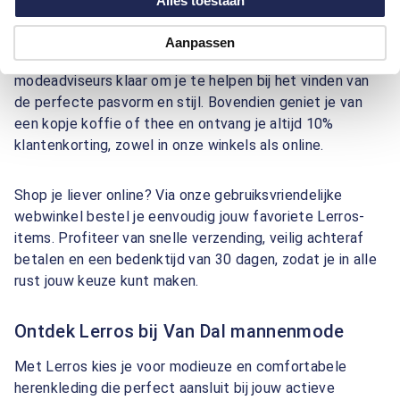
Alles toestaan
De Lerros-collectie is verkrijgbaar in alle
49 Van Dal
winkels
en via onze webwinkel op
www.vdal.nl
. Tijdens
Aanpassen
een winkelbezoek staan onze deskundige
modeadviseurs klaar om je te helpen bij het vinden van
de perfecte pasvorm en stijl. Bovendien geniet je van
een kopje koffie of thee en ontvang je altijd 10%
klantenkorting, zowel in onze winkels als online.
Shop je liever online? Via onze gebruiksvriendelijke
webwinkel bestel je eenvoudig jouw favoriete Lerros-
items. Profiteer van snelle verzending, veilig achteraf
betalen en een bedenktijd van 30 dagen, zodat je in alle
rust jouw keuze kunt maken.
Ontdek Lerros bij Van Dal mannenmode
Met Lerros kies je voor modieuze en comfortabele
herenkleding die perfect aansluit bij jouw actieve