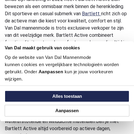
bewezen als een onmisbaar merk binnen de herenkleding.
Dit sportieve en casual submerk van
Bartlett
richt zich op
de actieve man die kiest voor kwaliteit, comfort en stijl.
Van Dal mannenmode is trots exclusieve verkoper te zijn
van dit veelzijdige merk. Bartlett Active combineert
functionaliteit met mode, perfect voor de man die altijd in
Van Dal maakt gebruik van cookies
beweging is.
Op de website van Van Dal Mannenmode
kunnen cookies en vergelijkbare technologieën worden
Sportieve en functionele collecties
gebruikt. Onder
Aanpassen
kun je jouw voorkeuren
De collectie van Bartlett Active biedt een breed scala aan
wijzigen.
sportieve en casual herenkleding. Denk
aan
overhemden
,
polo’s
,
truien
,
vesten
,
jassen
,
5-
Alles toestaan
pockets
,
chino’s
,
swing pockets
en
korte broeken
. De
kleding is ontworpen met aandacht voor comfort en
Aanpassen
functionaliteit. Dankzij eigenschappen zoals
waterafstotende en winddichte materialen ben je met
Bartlett Active altijd voorbereid op actieve dagen,