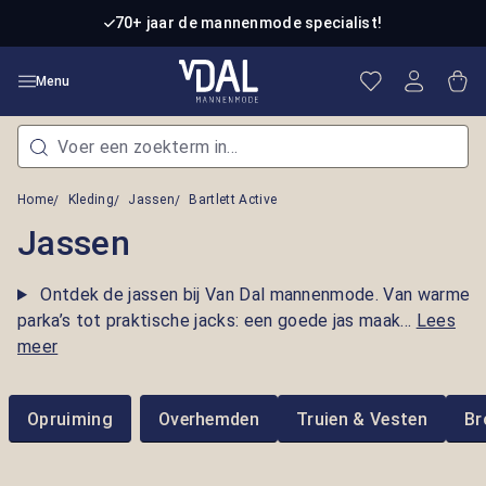
Ga naar de hoofdinhoud
70+ jaar de mannenmode specialist!
Je hebt 0 item
Win
Menu
Home
Kleding
Jassen
Bartlett Active
Jassen
Ontdek de jassen bij Van Dal mannenmode. Van warme
parka’s tot praktische jacks: een goede jas maak...
Lees
meer
Opruiming
Overhemden
Truien & Vesten
Br