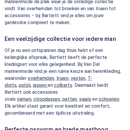
mannenmode dé plek waar je de volledige collectie
vindt. Van overhemden tot broeken en van truien tot
accessoires – bij Bartlett vind je alles om jouw
garderobe compleet te maken.
Een veelzijdige collectie voor iedere man
Of je nu een ontspannen dag thuis hebt of een
belangrijke afspraak, Bartlett heeft de perfecte
kledingset voor elke gelegenheid. Bij Van Dal
mannenmode vind je een ruime keuze aan herenkleding,
waaronder
overhemden
,
truien
,
vesten
,
T-
shirts
,
polo’s
,
jassen
en
colberts
. Daarnaast biedt
Bartlett ook accessoires
zoals
riemen
,
stropdassen
,
petten
,
sjaals
en
schoenen
.
Elk artikel staat garant voor kwaliteit en comfort,
gecombineerd met een tijdloze uitstraling.
Perfecte pasvorm en brede maatboog