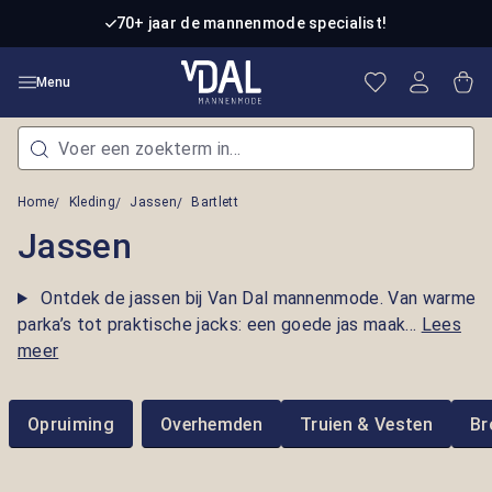
Ga naar de hoofdinhoud
70+ jaar de mannenmode specialist!
Je hebt 0 item
Win
Menu
Home
Kleding
Jassen
Bartlett
Jassen
Ontdek de jassen bij Van Dal mannenmode. Van warme
parka’s tot praktische jacks: een goede jas maak...
Lees
meer
Opruiming
Overhemden
Truien & Vesten
Br