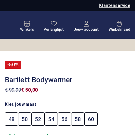
Klantenservice
Je hebt 0 items op je verlanglijstje
Winkel
Winkels
Verlanglijst
Jouw account
Winkelmand
-50%
Bartlett Bodywarmer
€ 99,99
€ 50,00
Kies jouw maat
48
50
52
54
56
58
60