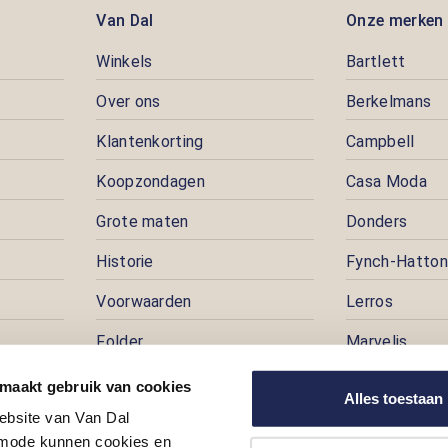
Van Dal
Onze merken
Winkels
Bartlett
Over ons
Berkelmans
Klantenkorting
Campbell
Koopzondagen
Casa Moda
Grote maten
Donders
Historie
Fynch-Hatton
Voorwaarden
Lerros
Folder
Marvelis
Pers
Pioneer
 maakt gebruik van cookies
Alles toestaan
ebsite van Van Dal
Prijspuzzel
ode kunnen cookies en