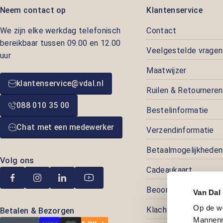
Neem contact op
Klantenservice
We zijn elke werkdag telefonisch
Contact
bereikbaar tussen 09.00 en 12.00
Veelgestelde vragen
uur
Maatwijzer
klantenservice@vdal.nl
Ruilen & Retourneren
088 010 35 00
Bestelinformatie
Chat met een medewerker
Verzendinformatie
Betaalmogelijkheden
Volg ons
Cadeaukaart
Beoordelingen
Van Dal
Op de w
Klachtenafhandeling
Betalen & Bezorgen
Mannenm