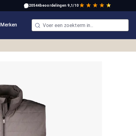
20544
beoordelingen
9,1/10
w
Merken