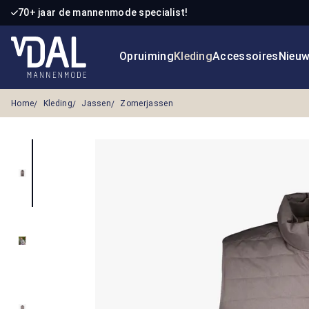
70+ jaar de mannenmode specialist!
 naar de hoofdinhoud
Ga naar de zoekopdracht
Ga naar de hoofdnavigatie
Opruiming
Kleding
Accessoires
Nieu
Home
Kleding
Jassen
Zomerjassen
Afbeeldingengalerij overslaan