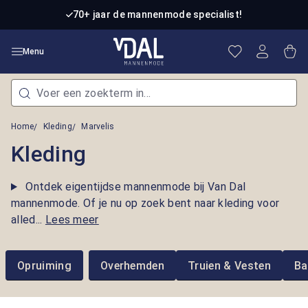
Ga naar de hoofdinhoud
70+ jaar de mannenmode specialist!
Je hebt 0 item
Win
Menu
Home
Kleding
Marvelis
Kleding
Ontdek eigentijdse mannenmode bij Van Dal
mannenmode. Of je nu op zoek bent naar kleding voor
alled...
Lees meer
Opruiming
Overhemden
Truien & Vesten
Ba