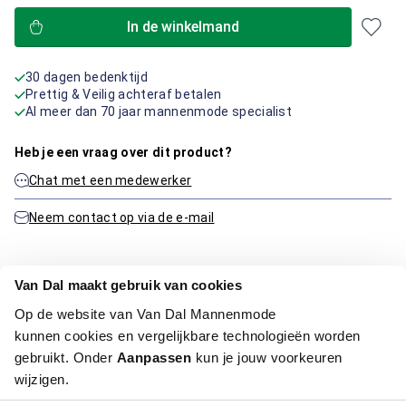
In de winkelmand
30 dagen bedenktijd
Prettig & Veilig achteraf betalen
Al meer dan 70 jaar mannenmode specialist
Heb je een vraag over dit product?
Chat met een medewerker
Neem contact op via de e-mail
Van Dal maakt gebruik van cookies
Productinformatie
Op de website van Van Dal Mannenmode
kunnen cookies en vergelijkbare technologieën worden
Artikelnummer
1003775-78
gebruikt. Onder
Aanpassen
kun je jouw voorkeuren
Kleur:
Off White
wijzigen.