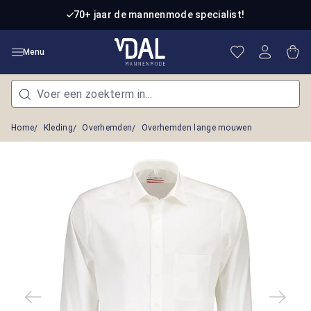
Ga naar de hoofdinhoud
70+ jaar de mannenmode specialist!
Je hebt 0 item
Win
Menu
Home
Kleding
Overhemden
Overhemden lange mouwen
Afbeeldingengalerij overslaan