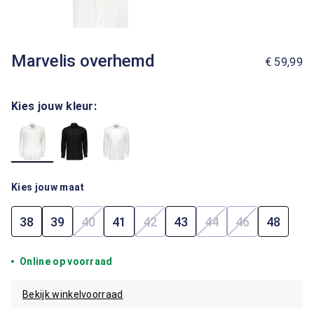
Marvelis overhemd
€ 59,99
Kies jouw kleur:
Kies jouw maat
38
39
40
41
42
43
44
46
48
(Deze optie is momenteel niet beschikbaar.)
(Deze optie is momenteel niet b
(Deze optie is mome
(Deze optie i
Online op voorraad
Bekijk winkelvoorraad