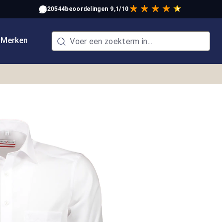
20544
beoordelingen
9,1/10
w
Merken