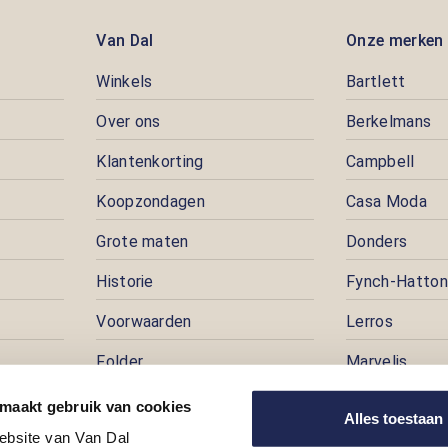
Van Dal
Onze merken
Winkels
Bartlett
Over ons
Berkelmans
Klantenkorting
Campbell
Koopzondagen
Casa Moda
Grote maten
Donders
Historie
Fynch-Hatton
Voorwaarden
Lerros
Folder
Marvelis
Pers
Pioneer
 maakt gebruik van cookies
Alles toestaan
ebsite van Van Dal
Prijspuzzel