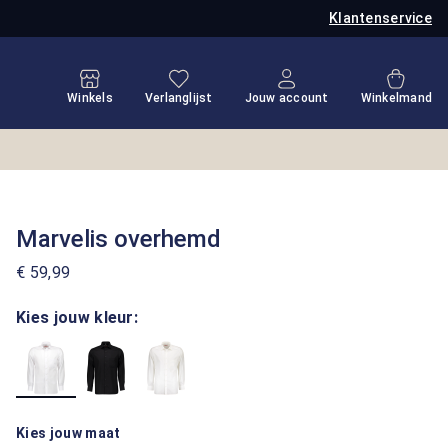
Klantenservice
Je hebt 0 items op je verlanglijstje
Winkel
Winkels
Verlanglijst
Jouw account
Winkelmand
Marvelis overhemd
€ 59,99
Kies jouw kleur:
Kies jouw maat