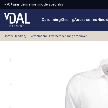
70+ jaar de mannenmode specialist!
 naar de hoofdinhoud
Ga naar de zoekopdracht
Ga naar de hoofdnavigatie
Opruiming
Kleding
Accessoires
Nieu
Home
Kleding
Overhemden
Overhemden lange mouwen
Afbeeldingengalerij overslaan