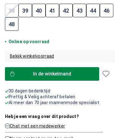
38
39
40
41
42
43
44
46
(Deze optie is momenteel niet beschikbaar.)
48
Online op voorraad
Bekijk winkelvoorraad
In de winkelmand
30 dagen bedenktijd
Prettig & Veilig achteraf betalen
Al meer dan 70 jaar mannenmode specialist
Heb je een vraag over dit product?
Chat met een medewerker