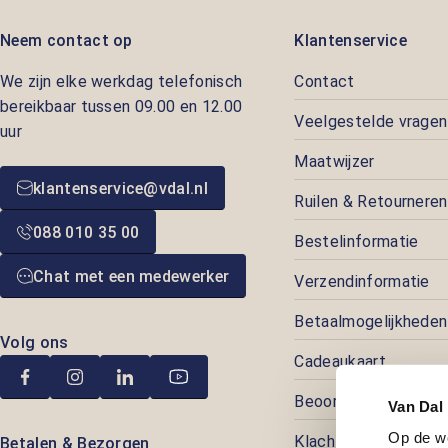
Neem contact op
Klantenservice
We zijn elke werkdag telefonisch
Contact
bereikbaar tussen 09.00 en 12.00
Veelgestelde vragen
uur
Maatwijzer
klantenservice@vdal.nl
Ruilen & Retourneren
088 010 35 00
Bestelinformatie
Chat met een medewerker
Verzendinformatie
Betaalmogelijkheden
Volg ons
Cadeaukaart
Beoordelingen
Van Dal
Op de w
Klachtenafhandeling
Betalen & Bezorgen