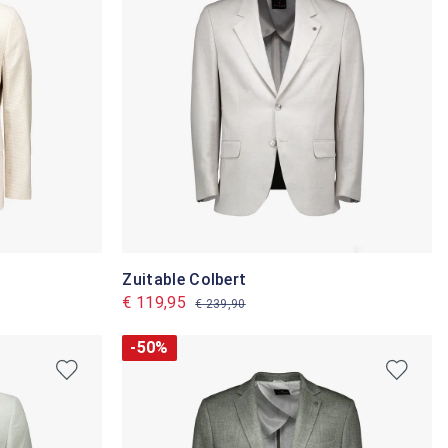
Zuitable Colbert
€ 119,95
€ 239,90
-50%