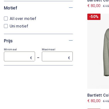
Bartlett Co
€ 80,00
€ 15
Motief
-50%
All over motief
Uni motief
Prijs
Minimaal
Maximaal
–
€
€
Bartlett Co
€ 80,00
€ 15