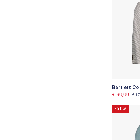
Bartlett Co
€ 90,00
€ 17
-50%