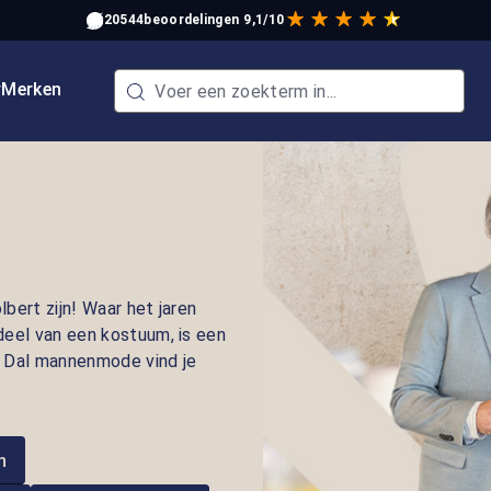
20544
beoordelingen
9,1/10
w
Merken
bert zijn! Waar het jaren
deel van een kostuum, is een
n Dal mannenmode vind je
n