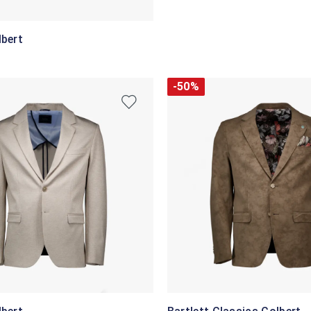
lbert
-50%