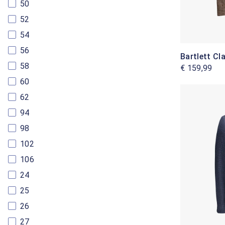
50
52
54
56
Bartlett Cl
58
€ 159,99
60
62
94
98
102
106
24
25
26
27