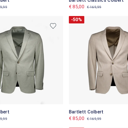
lbert
Bartlett Classics Colbert
€ 85,00
9,99
€ 169,99
-50%
lbert
Bartlett Colbert
€ 85,00
9,99
€ 169,99