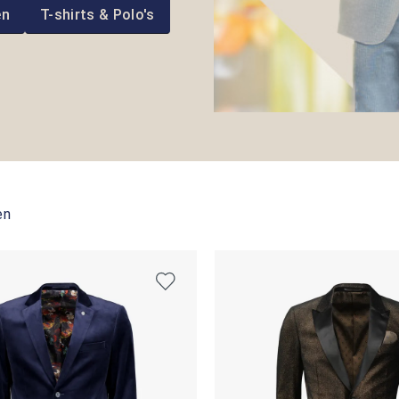
en
T-shirts & Polo's
en