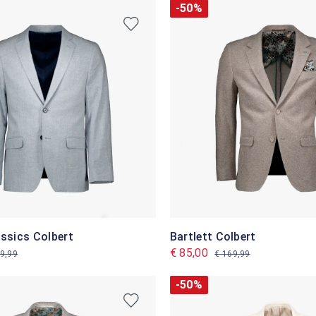
-50%
assics Colbert
Bartlett Colbert
€ 85,00
9,99
€ 169,99
-50%