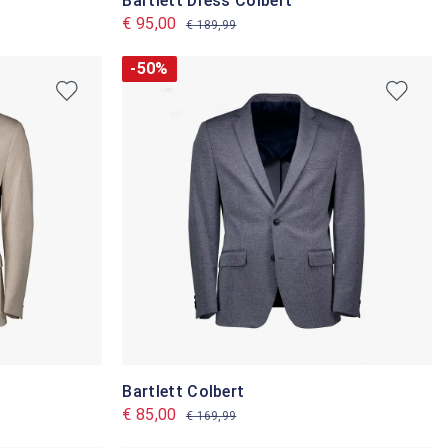
Bartlett Dress Colbert
€ 95,00
€ 189,99
-50%
Bartlett Colbert
€ 85,00
€ 169,99