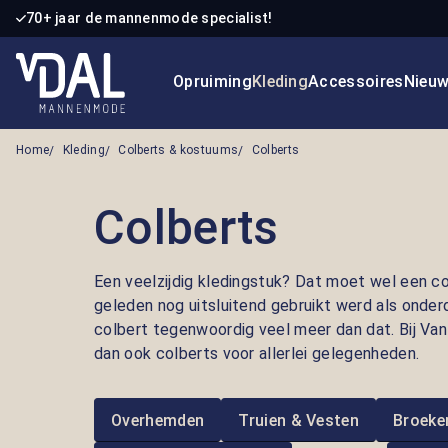
70+ jaar de mannenmode specialist!
 naar de hoofdinhoud
Ga naar de zoekopdracht
Ga naar de hoofdnavigatie
Opruiming
Kleding
Accessoires
Nieu
Home
Kleding
Colberts & kostuums
Colberts
Colberts
Een veelzijdig kledingstuk? Dat moet wel een col
geleden nog uitsluitend gebruikt werd als onder
colbert tegenwoordig veel meer dan dat. Bij Va
dan ook colberts voor allerlei gelegenheden.
Overhemden
Truien & Vesten
Broeke