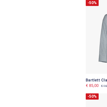
-50%
Bartlett Cl
€ 85,00
€ 16
-50%