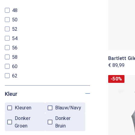
48
50
52
54
56
58
Bartlett Gil
€ 89,99
60
62
-50%
Kleur
Kleuren
Blauw/Navy
Donker
Donker
Groen
Bruin