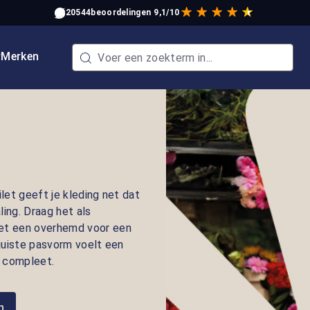
20544
beoordelingen
9,1/10
w
Merken
let geeft je kleding net dat
ling. Draag het als
et een overhemd voor een
juiste pasvorm voelt een
r compleet.
n