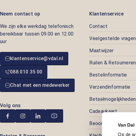
Neem contact op
Klantenservice
We zijn elke werkdag telefonisch
Contact
bereikbaar tussen 09.00 en 12.00
Veelgestelde vragen
uur
Maatwijzer
klantenservice@vdal.nl
Ruilen & Retourneren
088 010 35 00
Bestelinformatie
Chat met een medewerker
Verzendinformatie
Betaalmogelijkheden
Volg ons
Cadeaukaart
Beoordelingen
Van Dal
Op de w
Klachtenafhandeling