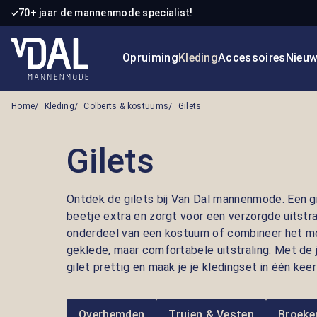
70+ jaar de mannenmode specialist!
 naar de hoofdinhoud
Ga naar de zoekopdracht
Ga naar de hoofdnavigatie
Opruiming
Kleding
Accessoires
Nieu
Home
Kleding
Colberts & kostuums
Gilets
Gilets
Ontdek de gilets bij Van Dal mannenmode. Een gi
beetje extra en zorgt voor een verzorgde uitstra
onderdeel van een kostuum of combineer het m
geklede, maar comfortabele uitstraling. Met de 
gilet prettig en maak je je kledingset in één kee
Overhemden
Truien & Vesten
Broeke