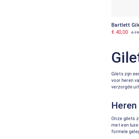
Bartlett Gil
€ 40,00
€ 79
Gil
Gilets zijn e
voor heren va
verzorgde uit
Heren 
Onze gilets 
met een luxe 
formele geleg