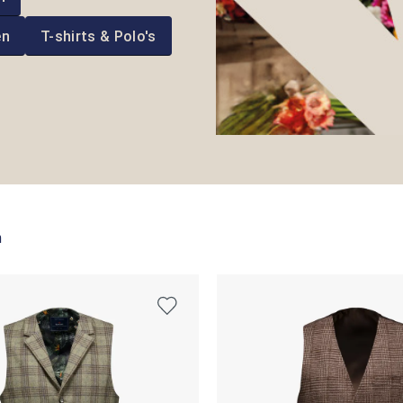
en
T-shirts & Polo's
n