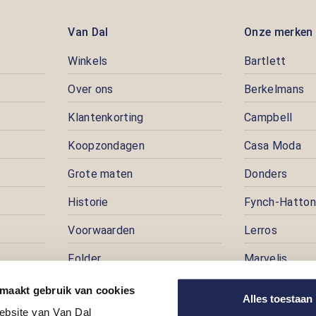
Van Dal
Onze merken
Winkels
Bartlett
Over ons
Berkelmans
Klantenkorting
Campbell
Koopzondagen
Casa Moda
Grote maten
Donders
Historie
Fynch-Hatton
Voorwaarden
Lerros
Folder
Marvelis
Pers
Pioneer
 maakt gebruik van cookies
Alles toestaan
ebsite van Van Dal
Prijspuzzel