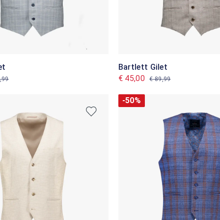
et
Bartlett Gilet
€ 45,00
,99
€ 89,99
-50%