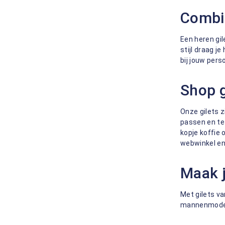
Combin
Een heren gi
stijl draag j
bij jouw pers
Shop g
Onze gilets z
passen en te 
kopje koffie 
webwinkel en 
Maak j
Met gilets va
mannenmode dé