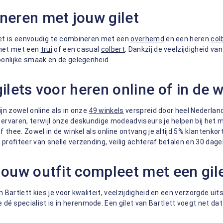
eren met jouw gilet
let is eenvoudig te combineren met een
overhemd
en een heren
col
e het met een
trui
of een casual
colbert
. Dankzij de veelzijdigheid v
oonlijke smaak en de gelegenheid.
ilets voor heren online of in de 
ijn zowel online als in onze
49 winkels
verspreid door heel Nederland
ervaren, terwijl onze deskundige modeadviseurs je helpen bij het m
of thee. Zowel in de winkel als online ontvang je altijd 5% klantenk
profiteer van snelle verzending, veilig achteraf betalen en 30 dage
ouw outfit compleet met een gi
n Bartlett kies je voor kwaliteit, veelzijdigheid en een verzorgde 
 specialist is in herenmode. Een gilet van Bartlett voegt net dat