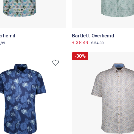
verhemd
Bartlett Overhemd
€ 38,49
,99
€ 54,99
-30%