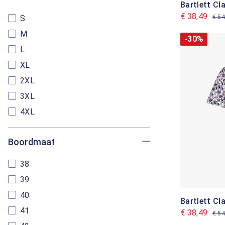
Bartlett C
€ 38,49
€ 54
S
M
-30%
L
XL
2XL
3XL
4XL
Boordmaat
38
39
40
Bartlett C
41
€ 38,49
€ 54