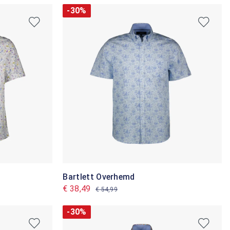
-30%
Bartlett Overhemd
€ 38,49
€ 54,99
-30%