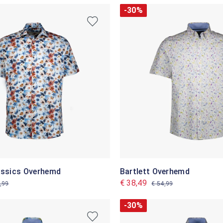
-30%
lassics Overhemd
Bartlett Overhemd
€ 38,49
,99
€ 54,99
-30%