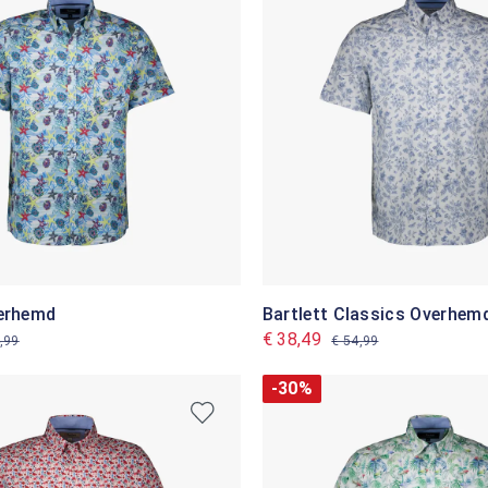
verhemd
Bartlett Classics Overhem
€ 38,49
,99
€ 54,99
-30%