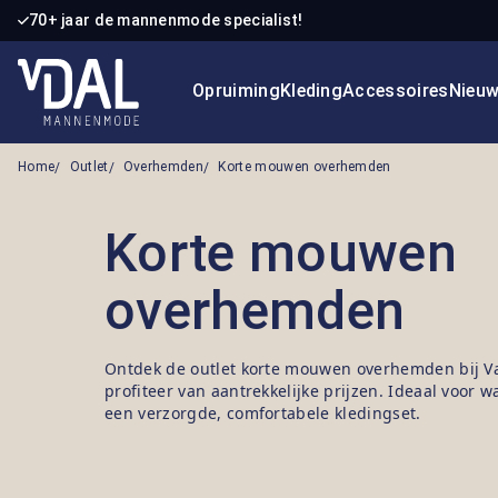
70+ jaar de mannenmode specialist!
 naar de hoofdinhoud
Ga naar de zoekopdracht
Ga naar de hoofdnavigatie
Opruiming
Kleding
Accessoires
Nieu
Home
Outlet
Overhemden
Korte mouwen overhemden
Korte mouwen
overhemden
Ontdek de outlet korte mouwen overhemden bij 
profiteer van aantrekkelijke prijzen. Ideaal voor
een verzorgde, comfortabele kledingset.