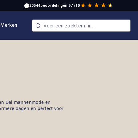
20544
beoordelingen
9,1/10
w
Merken
Van Dal mannenmode en
 warmere dagen en perfect voor