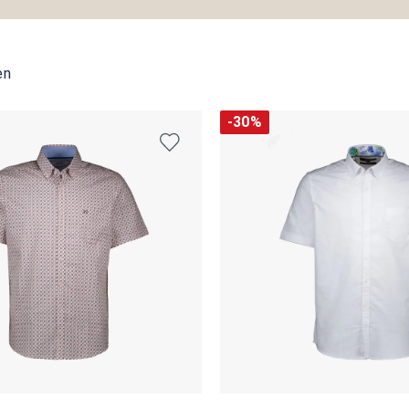
en
-30%