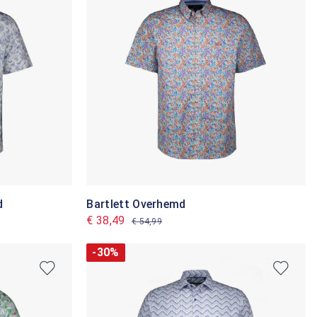
d
Bartlett Overhemd
€ 38,49
€ 54,99
-30%