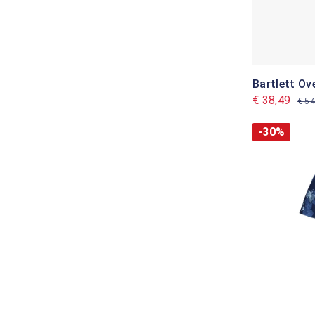
Bartlett O
€ 38,49
€ 54
-30%