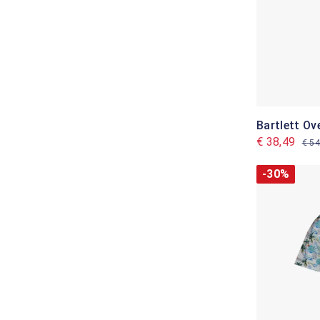
Bartlett O
€ 38,49
€ 54
-30%