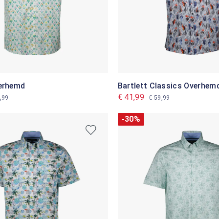
verhemd
Bartlett Classics Overhem
€ 41,99
,99
€ 59,99
-30%