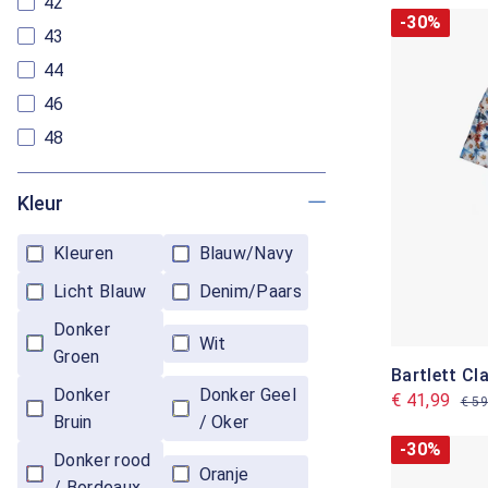
42
-30%
43
44
46
48
Kleur
Kleuren
Blauw/Navy
Licht Blauw
Denim/Paars
Donker
Wit
Groen
Bartlett C
Donker
Donker Geel
€ 41,99
€ 59
Bruin
/ Oker
-30%
Donker rood
Oranje
/ Bordeaux