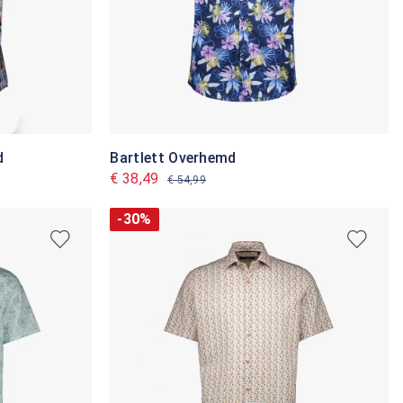
d
Bartlett Overhemd
€ 38,49
€ 54,99
-30%