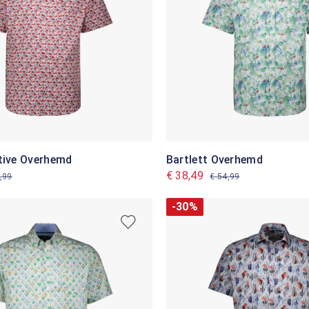
tive Overhemd
Bartlett Overhemd
€ 38,49
,99
€ 54,99
-30%