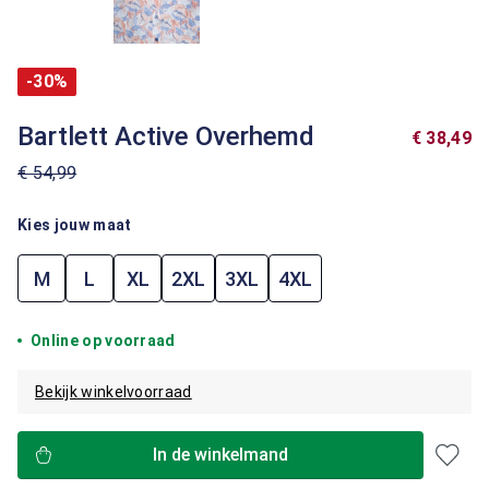
-30%
Bartlett Active Overhemd
€ 38,49
€ 54,99
Kies jouw maat
M
L
XL
2XL
3XL
4XL
Online op voorraad
Bekijk winkelvoorraad
In de winkelmand