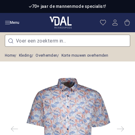
Ga naar de hoofdinhoud
70+ jaar de mannenmode specialist!
Je hebt 0 item
Win
Menu
Home
Kleding
Overhemden
Korte mouwen overhemden
Afbeeldingengalerij overslaan