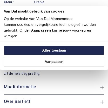
Kleur:
Oranje
Materiaal:
100% Katoen
Van Dal maakt gebruik van cookies
Pasvorm:
Regular Fit
Motief:
All over motief
Op de website van Van Dal Mannenmode
kunnen cookies en vergelijkbare technologieën worden
gebruikt. Onder
Aanpassen
kun je jouw voorkeuren
Dit overhemd van Bartlett draagt prettig en ziet er verzorgd
wijzigen.
uit. De klassieke boord, de regular fit pasvorm en de
knoopsluiting geven je bewegingsruimte en een nette lijn. Het
grafisch motief met kleine, herhalende vormen zorgt voor
Alles toestaan
een frisse uitstraling die makkelijk combineert. Het is
gemaakt van 100% katoen, wat zacht aanvoelt, goed ademt
Aanpassen
en vocht opneemt, zodat je de hele dag comfortabel blijft. Of
je nu een wandeling maakt of op bezoek gaat: dit overhemd
zit de hele dag prettig.
Maatinformatie
Over Bartlett