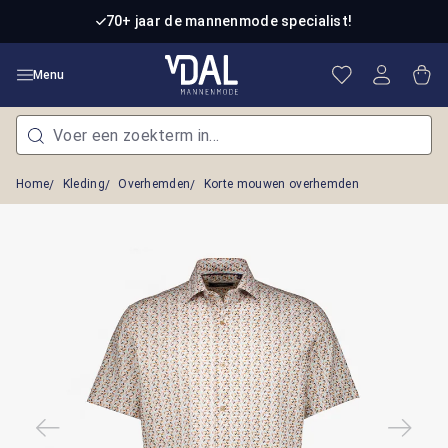
Ga naar de hoofdinhoud
70+ jaar de mannenmode specialist!
Je hebt 0 item
Win
Menu
Home
Kleding
Overhemden
Korte mouwen overhemden
Afbeeldingengalerij overslaan