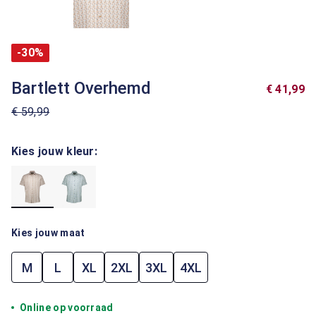
-30%
Bartlett Overhemd
€ 41,99
€ 59,99
Kies jouw kleur:
Kies jouw maat
M
L
XL
2XL
3XL
4XL
Online op voorraad