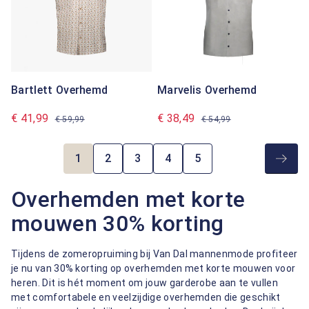
Bartlett Overhemd
Marvelis Overhemd
€ 41,99
€ 38,49
€ 59,99
€ 54,99
1
2
3
4
5
Pagina
Pagina
Pagina
Pagina
Pagina
Overhemden met korte
mouwen 30% korting
Tijdens de zomeropruiming bij Van Dal mannenmode profiteer
je nu van 30% korting op overhemden met korte mouwen voor
heren. Dit is hét moment om jouw garderobe aan te vullen
met comfortabele en veelzijdige overhemden die geschikt