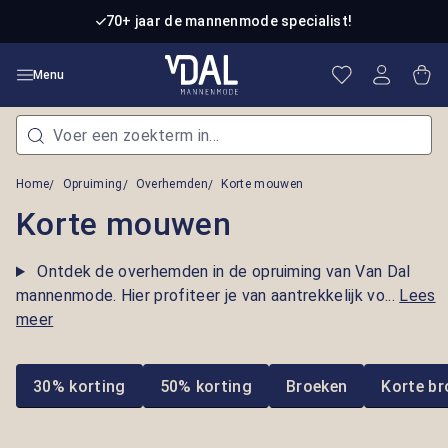
Ga naar de hoofdinhoud
70+ jaar de mannenmode specialist!
Je hebt 0 item
Win
Menu
Home
Opruiming
Overhemden
Korte mouwen
Korte mouwen
Ontdek de overhemden in de opruiming van Van Dal
mannenmode. Hier profiteer je van aantrekkelijk vo...
Lees
meer
30% korting
50% korting
Broeken
Korte br