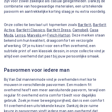
zijn voor zowel zakelijke als casual gelegenheden. Dankzij de
combinatie van hoogwaardige materialen, een uitstekende
pasvorm en aantrekkelijke korting slaag je nu extra voordelig.
Onze collectie bestaat uit topmerken zoals
Bartlett
,
Bartlett
Active
,
Bartlett Classics
,
Bartlett Dress
,
Campbell
,
Casa
Moda
,
Lerros
,
Marvelis
en
Fynch-Hatton
. Deze merken staan
bekend om hun kwaliteit, draagcomfort en verzorgde
afwerking. Of je nu kiest voor een effen overhemd, een
subtiele print of een klassiek dessin, in onze collectie vind je
altijd een overhemd dat past bij jouw persoonlijke smaak.
Pasvormen voor iedere man
Bij Van Dal mannenmode vind je overhemden met korte
mouwen in verschillende pasvormen. Een modern fit
overhemd heeft een meer aansluitende pasvorm, terwijl een
regular fit overhemd extra comfort biedt voor dagelijks
gebruik. Zoek je meer bewegingsvrijheid, dan is een comfort
fit overhemd een uitstekende keuze. Dankzij deze ruime
keuze in pasvormen vindt iedere man een overhemd dat