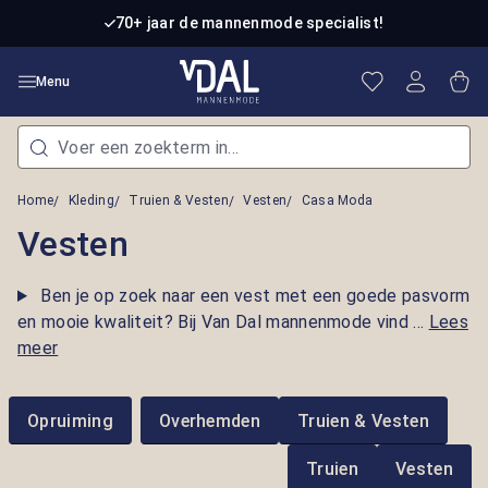
Ga naar de hoofdinhoud
70+ jaar de mannenmode specialist!
Je hebt 0 item
Win
Menu
Home
Kleding
Truien & Vesten
Vesten
Casa Moda
Vesten
Ben je op zoek naar een vest met een goede pasvorm
en mooie kwaliteit? Bij Van Dal mannenmode vind ...
Lees
meer
Opruiming
Overhemden
Truien & Vesten
Truien
Vesten