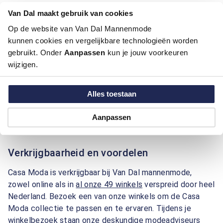
Van Dal maakt gebruik van cookies
Maten en pasvormen
Op de website van Van Dal Mannenmode
kunnen cookies en vergelijkbare technologieën worden
Bij Van Dal mannenmode vinden we het belangrijk dat
gebruikt. Onder
elke man zich comfortabel en zelfverzekerd kan kleden.
Aanpassen
kun je jouw voorkeuren
wijzigen.
De Casa Moda collectie is daarom beschikbaar in maten
M tot en met 4XL. Dankzij de verschillende pasvormen,
zoals regular fit en comfort fit, is er altijd een
Alles toestaan
kledingstuk dat bij jouw wensen en lichaamsbouw past.
Casa Moda combineert Duitse precisie met een
Aanpassen
comfortabele uitstraling, zodat je er altijd goed uitziet.
Verkrijgbaarheid en voordelen
Casa Moda is verkrijgbaar bij Van Dal mannenmode,
zowel online als in
al onze 49 winkels
verspreid door heel
Nederland. Bezoek een van onze winkels om de Casa
Moda collectie te passen en te ervaren. Tijdens je
winkelbezoek staan onze deskundige modeadviseurs