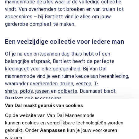
mannenmode dé plek waar je de volledige collectie
vindt. Van overhemden tot broeken en van truien tot
accessoires – bij Bartlett vind je alles om jouw
garderobe compleet te maken.
Een veelzijdige collectie voor iedere man
Of je nu een ontspannen dag thuis hebt of een
belangrijke afspraak, Bartlett heeft de perfecte
kledingset voor elke gelegenheid. Bij Van Dal
mannenmode vind je een ruime keuze aan herenkleding,
waaronder
overhemden
,
truien
,
vesten
,
T-
shirts
,
polo’s
,
jassen
en
colberts
. Daarnaast biedt
Bartlett ook accessoires
Van Dal maakt gebruik van cookies
zoals
riemen
,
stropdassen
,
petten
,
sjaals
en
schoenen
.
Elk artikel staat garant voor kwaliteit en comfort,
Op de website van Van Dal Mannenmode
gecombineerd met een tijdloze uitstraling.
kunnen cookies en vergelijkbare technologieën worden
gebruikt. Onder
Aanpassen
kun je jouw voorkeuren
Perfecte pasvorm en brede maatboog
wijzigen.