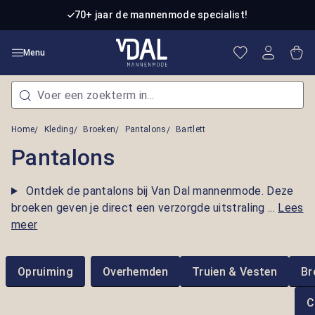
Ga naar de hoofdinhoud
70+ jaar de mannenmode specialist!
Je hebt 0 item
Win
Menu
Home
Kleding
Broeken
Pantalons
Bartlett
Pantalons
Ontdek de pantalons bij Van Dal mannenmode. Deze
broeken geven je direct een verzorgde uitstraling ...
Lees
meer
Opruiming
Overhemden
Truien & Vesten
Br
C