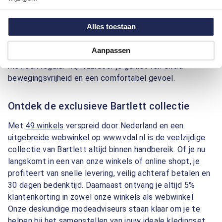
Bartlett herenkleding is beschikbaar in een brede
Alles toestaan
maatboog, van M tot en met 4XL. Voor een nog betere
pasvorm zijn er ook
kwartmaten
beschikbaar voor
Aanpassen
broeken, colberts en kostuums. De kleding is ontworpen
met een regular fit, waardoor je geniet van extra
bewegingsvrijheid en een comfortabel gevoel.
Ontdek de exclusieve Bartlett collectie
Met
49 winkels
verspreid door Nederland en een
uitgebreide webwinkel op www.vdal.nl is de veelzijdige
collectie van Bartlett altijd binnen handbereik. Of je nu
langskomt in een van onze winkels of online shopt, je
profiteert van snelle levering, veilig achteraf betalen en
30 dagen bedenktijd. Daarnaast ontvang je altijd 5%
klantenkorting in zowel onze winkels als webwinkel.
Onze deskundige modeadviseurs staan klaar om je te
helpen bij het samenstellen van jouw ideale kledingset.