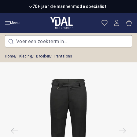
Ga naar de hoofdinhoud
70+ jaar de mannenmode specialist!
Je hebt 0 item
Win
Menu
Home
Kleding
Broeken
Pantalons
Afbeeldingengalerij overslaan