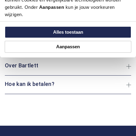
Productinformatie
gebruikt. Onder
Aanpassen
kun je jouw voorkeuren
wijzigen.
Artikelnummer
1006331-50
Kleur:
Donker Grijs / Antraciet, Grijs
Materiaal:
54% Polyester / 44% Wol / 2% Lycra
Alles toestaan
Maatinformatie
Aanpassen
Over Bartlett
Hoe kan ik betalen?