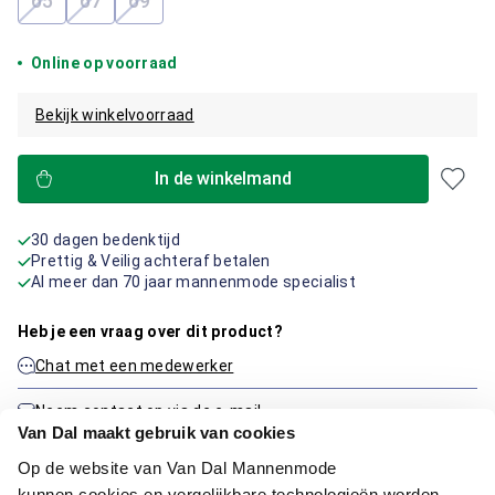
65
67
69
(Deze optie is momenteel niet beschikbaar.)
(Deze optie is momenteel niet beschikbaar.)
(Deze optie is momenteel niet beschikbaar.)
Online op voorraad
Bekijk winkelvoorraad
In de winkelmand
30 dagen bedenktijd
Prettig & Veilig achteraf betalen
Al meer dan 70 jaar mannenmode specialist
Heb je een vraag over dit product?
Chat met een medewerker
Neem contact op via de e-mail
Van Dal maakt gebruik van cookies
Op de website van Van Dal Mannenmode
kunnen cookies en vergelijkbare technologieën worden