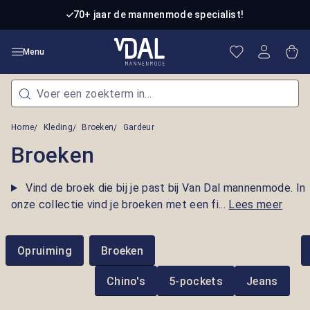
Ga naar de hoofdinhoud
70+ jaar de mannenmode specialist!
Je hebt 0 item
Win
Menu
Home
Kleding
Broeken
Gardeur
Broeken
Vind de broek die bij je past bij Van Dal mannenmode. In
onze collectie vind je broeken met een fi...
Lees meer
Opruiming
Broeken
Chino's
5-pockets
Jeans