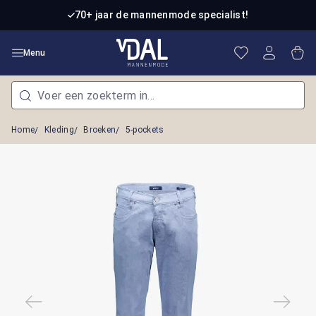
Ga naar de hoofdinhoud
70+ jaar de mannenmode specialist!
Je hebt 0 item
Win
Menu
Home
Kleding
Broeken
5-pockets
Afbeeldingengalerij overslaan