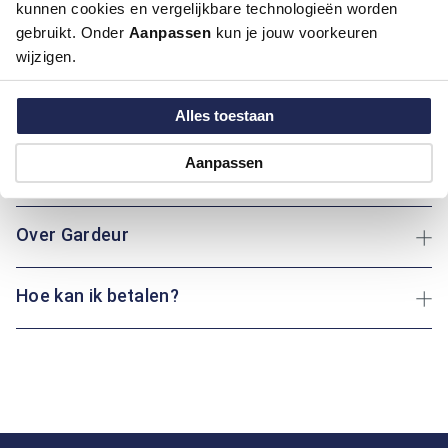
kunnen cookies en vergelijkbare technologieën worden
Artikelnummer
1016365-22
gebruikt. Onder
Aanpassen
kun je jouw voorkeuren
Kleur:
Licht Blauw
wijzigen.
Materiaal:
96% Katoen / 4% Elastaan
Pasvorm:
Modern Fit
Alles toestaan
Motief:
All over motief
Aanpassen
Maatinformatie
Over Gardeur
Hoe kan ik betalen?