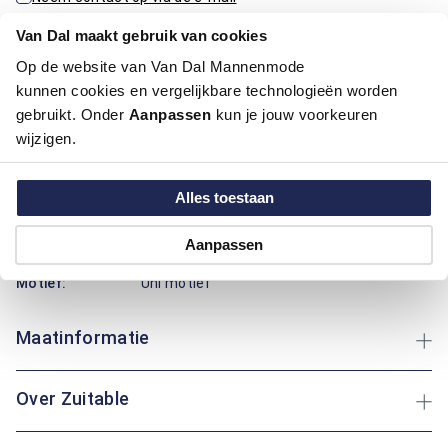
Van Dal maakt gebruik van cookies
Op de website van Van Dal Mannenmode
Productinformatie
kunnen cookies en vergelijkbare technologieën worden
gebruikt. Onder
Aanpassen
kun je jouw voorkeuren
Artikelnummer
1016403-24
wijzigen.
Kleur:
Aqua, Licht Blauw
Materiaal:
80% Polyester / 12% Viscose / 8%
Elastaan, 80% Polyester / 14% Viscose /
Alles toestaan
6% Elastaan, 80% Polyester / 14% Viscose
/ 6% Elastaan
Aanpassen
Pasvorm:
Regular Fit
Motief:
Uni motief
Maatinformatie
Over Zuitable