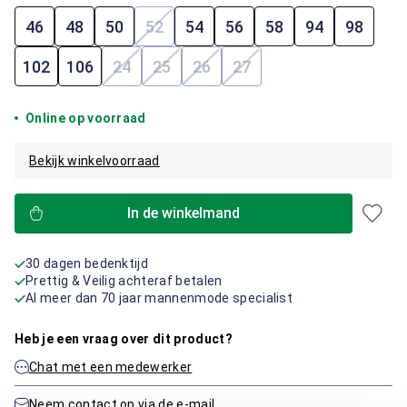
46
48
50
52
54
56
58
94
98
(Deze optie is momenteel niet beschik
102
106
24
25
26
27
(Deze optie is momenteel niet beschikbaar.
(Deze optie is momenteel niet beschi
(Deze optie is momenteel niet 
(Deze optie is momenteel
Online op voorraad
Bekijk winkelvoorraad
In de winkelmand
30 dagen bedenktijd
Prettig & Veilig achteraf betalen
Al meer dan 70 jaar mannenmode specialist
Heb je een vraag over dit product?
Chat met een medewerker
Neem contact op via de e-mail