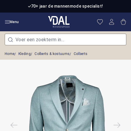
Ga naar de hoofdinhoud
70+ jaar de mannenmode specialist!
Je hebt 0 item
Win
Menu
Home
Kleding
Colberts & kostuums
Colberts
Afbeeldingengalerij overslaan