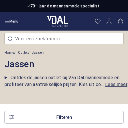
Ga naar de hoofdinhoud
70+ jaar de mannenmode specialist!
Je hebt 0 item
Win
Menu
Home
Outlet
Jassen
Jassen
Ontdek de jassen outlet bij Van Dal mannenmode en
profiteer van aantrekkelijke prijzen. Kies uit co...
Lees meer
Filteren