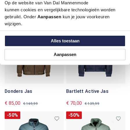
Op de website van Van Dal Mannenmode
Bartlett Classics
Bartlett Active
kunnen cookies en vergelijkbare technologieën worden
Bodywarmer
Bodywarmer
€ 55,00
€ 40,00
gebruikt. Onder
Aanpassen
kun je jouw voorkeuren
€ 109,99
€ 79,99
wijzigen.
-50%
-50%
Alles toestaan
Aanpassen
Donders Jas
Bartlett Active Jas
€ 85,00
€ 70,00
€ 169,99
€ 139,99
-50%
-50%