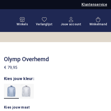
Klantenservice
Je hebt 0 items op je verlanglijstje
Winkel
Winkels
Verlanglijst
Jouw account
Winkelmand
Olymp Overhemd
€ 79,95
Kies jouw kleur:
Kies jouw maat