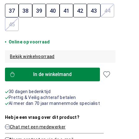
37
38
39
40
41
42
43
44
(Deze optie i
45
(Deze optie is momenteel niet beschikbaar.)
Online op voorraad
Bekijk winkelvoorraad
In de winkelmand
30 dagen bedenktijd
Prettig & Veilig achteraf betalen
Al meer dan 70 jaar mannenmode specialist
Heb je een vraag over dit product?
Chat met een medewerker