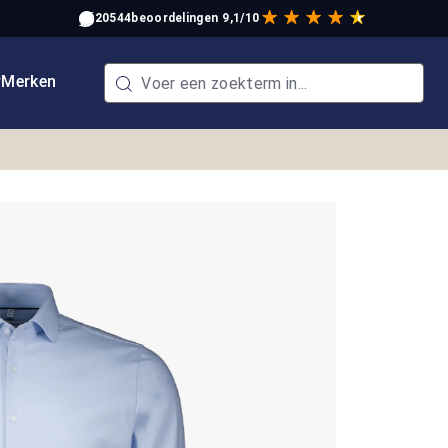
20544
beoordelingen
9,1/10
w
Merken