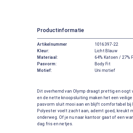
Productinformatie
Artikelnummer
1016397-22
Kleur:
Licht Blauw
Materiaal:
64% Katoen / 27% P
Pasvorm:
Body Fit
Motief:
Uni motief
Dit overhemd van Olymp draagt prettig en oogt v
en de nette knoopsluiting maken het een veilige 
pasvorm sluit mooi aan en blijft comfortabel bi
Polyester voelt zacht aan, ademt goed, kreukt m
onderweg. Of je nu naar kantoor gaat of een wan
dag fris en netjes.