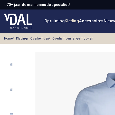
70+ jaar de mannenmode specialist!
 naar de hoofdinhoud
Ga naar de zoekopdracht
Ga naar de hoofdnavigatie
Opruiming
Kleding
Accessoires
Nieu
Home
Kleding
Overhemden
Overhemden lange mouwen
Afbeeldingengalerij overslaan